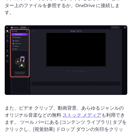
ター上のファイルを参照するか、OneDrive に接続しま
す。
また、ビデオ クリップ、動画背景、あらゆるジャンルの
オリジナル音楽などの無料 
ストック メディア
も利用でき
ます。 
ツール バーにある [コンテンツ ライブラリ] タブを
クリックし、[視覚効果] ドロップ ダウンの矢印をクリッ