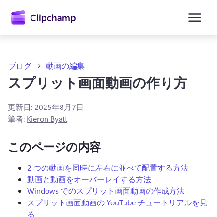
ン
コ
ン
テ
ン
ツ
に
ブログ
動画の編集
ス
スプリット画面動画の作り方
キ
ッ
プ
更新日:
2025年8月7日
筆者:
Kieron Byatt
このページの内容
2 つの動画を同時に左右に並べて配置する方法
動画と動画をオーバーレイする方法
Windows でのスプリット画面動画の作成方法
スプリット画面動画の YouTube チュートリアルを見
る