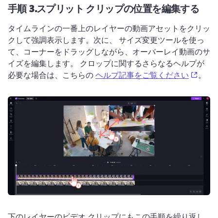
手順 3.
スプリット クリップの位置を編集する
タイムラインの一番上のレイヤーの動画アセットをクリッ
クして強調表示します。
次に、 
サイズ変更ツール
を使っ
て、コーナーをドラッグしながら、オーバーレイ動画のサ
イズを編集します。 
クロップに関するさらなるヘルプが
(open
必要な場合は、こちらの 
ヘルプ記事をご覧ください
。 
下のレイヤーのビデオ クリップにもこの手順を繰り返し