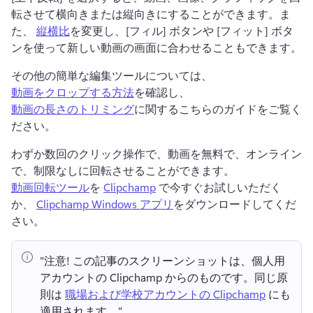
転させて横向きまたは縦向きにすることができます。
ま
た、 
縦横比
を変更し、[フィル] ボタンや [フィット] ボタ
ンを使って新しい動画の画面に合わせることもできます。 
その他の簡単な編集ツールについては、 
動画をクロップする方法
を確認し、 
動画の長さのトリミング
に関するこちらのガイドをご覧く
ださい。 
わずか数回のクリック操作で、動画を無料で、オンライン
で、制限なしに回転させることができます。
動画回転ツール
を 
Clipchamp
 で今すぐお試しいただく
か、 
Clipchamp Windows アプリ
をダウンロードしてくだ
さい。 
"注意!
 この記事のスクリーンショットは、個人用
アカウントの Clipchamp からのものです。
同じ原
則は 
職場および学校アカウントの Clipchamp
 にも
適用されます。" 