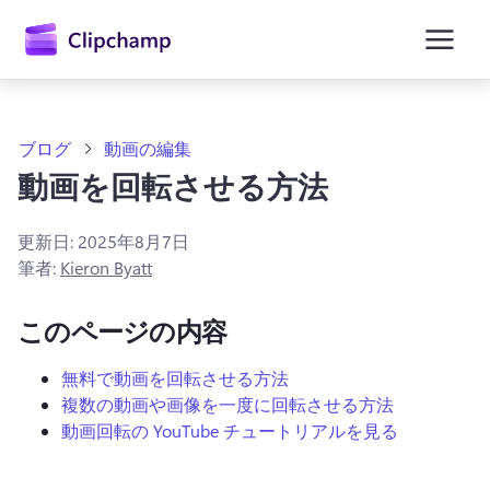
ン
コ
ン
テ
ン
ツ
に
ブログ
動画の編集
ス
動画を回転させる方法
キ
ッ
プ
更新日:
2025年8月7日
筆者:
Kieron Byatt
このページの内容
無料で動画を回転させる方法
複数の動画や画像を一度に回転させる方法
動画回転の YouTube チュートリアルを見る