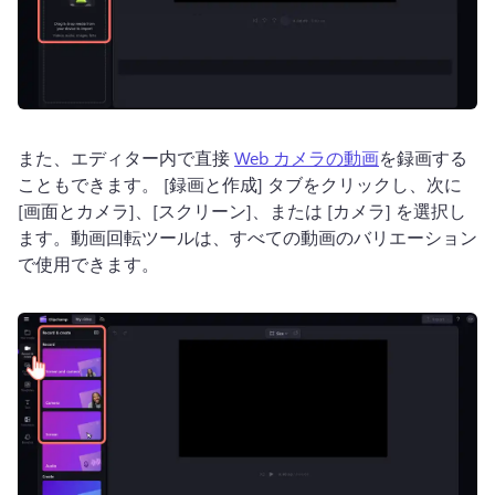
また、エディター内で直接 
Web カメラの動画
を録画する
こともできます。 
[録画と作成] タブをクリックし、次に 
[画面とカメラ]、[スクリーン]、または [カメラ] を選択し
ます。
動画回転ツールは、すべての動画のバリエーション
で使用できます。