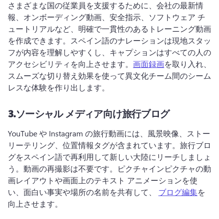
さまざまな国の従業員を支援するために、会社の最新情
報、オンボーディング動画、安全指示、ソフトウェア チ
ュートリアルなど、明確で一貫性のあるトレーニング動画
を作成できます。
スペイン語のナレーションは現地スタッ
フが内容を理解しやすくし、キャプションはすべての人の
アクセシビリティを向上させます。
画面録画
を取り入れ、
スムーズな切り替え効果を使って異文化チーム間のシーム
レスな体験を作り出します。
3.
ソーシャル メディア向け旅行ブログ
YouTube や Instagram の旅行動画には、風景映像、ストー
リーテリング、位置情報タグが含まれています。
旅行ブロ
グをスペイン語で再利用して新しい大陸にリーチしましょ
う。動画の再撮影は不要です。
ピクチャインピクチャの動
画レイアウトや画面上のテキスト アニメーションを使
い、面白い事実や場所の名前を共有して、 
ブログ編集
を
向上させます。