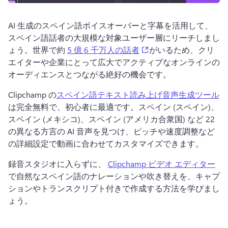
AI 生成のスペイン語ボイスオーバーと字幕を活用して、
スペイン語話者の大規模な対象ユーザー層にリーチしまし
(opens in a new tab)
ょう。
世界で約 
5 億 6 千万人の話者
がいるため、クリ
エイターや企業にとって広大でアクティブなオンラインの
オーディエンスとつながる絶好の機会です。
Clipchamp の
スペイン語テキスト読み上げ音声生成ツール
は完全無料で、初心者に最適です。
スペイン (スペイン)、
スペイン (メキシコ)、スペイン (アメリカ合衆国) など 22 
の異なる方言の AI 音声を見つけ、ピッチや速度調整など
の詳細設定で動画に合わせてカスタマイズできます。
録音スタジオに入らずに、 
Clipchamp ビデオ エディター
で自然なスペイン語のナレーションや吹き替えを、キャプ
ションやトランスクリプト付きで作成する方法を学びまし
ょう。