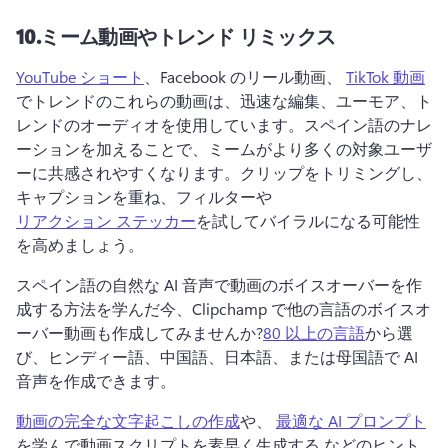
10.
ミーム動画やトレンド リミックス
YouTube ショート
、Facebook のリール動画、 
TikTok 動画
でトレンドのこれらの動画は、迅速な編集、ユーモア、ト
レンドのオーディオを使用しています。
スペイン語のナレ
ーションを加えることで、ミームがより多くの対象ユーザ
ーに共感されやすくなります。
クリップをトリミングし、
キャプションを重ね、フィルターや 
リアクション ステッカー
を試してバイラルになる可能性
を高めましょう。
スペイン語の自然な AI 音声で動画のボイスオーバーを作
成する方法を学んだ今、Clipchamp で他の言語のボイスオ
ーバー動画も作成してみませんか?
80 以上の言語
から選
び、ヒンディー語、中国語、日本語、または母国語で AI 
音声を作成できます。
動画の完全な文字起こしの作成
や、 
最適な AI プロンプト
を学んで動画スクリプトを素早く生成する などのヒント