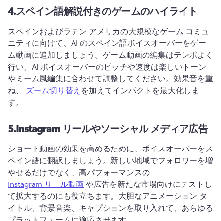
4.
スペイン語解説付きのゲームのハイライト
スペインおよびラテン アメリカの大規模なゲーム コミュ
ニティに向けて、AI のスペイン語ボイスオーバーをゲー
ム動画に追加しましょう。
ゲーム動画の編集はテンポよく
行い、AI ボイスオーバーのピッチや速度は楽しいトーン
やミーム風編集に合わせて調整してください。
効果音を重
ね、 
ズーム切り替え
を加えてインパクトを最大化しま
す。
5.
Instagram リールやソーシャル メディア広告
ショート動画の効果を高めるために、ボイスオーバーをス
ペイン語に翻訳しましょう。
新しい地域でフォロワーを増
やせるだけでなく、高パフォーマンスの 
Instagram リール動画
 や広告を新たな市場向けにテストし
て拡大するのにも役立ちます。
大胆なアニメーション タ
イトル、背景音楽、キャプションを取り入れて、あらゆる
プラットフォームに適応させます。