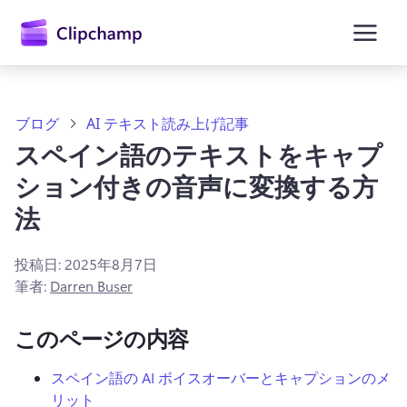
ン
コ
ン
テ
ン
ツ
に
ブログ
AI テキスト読み上げ記事
ス
スペイン語のテキストをキャプ
キ
ッ
ション付きの音声に変換する方
プ
法
投稿日:
2025年8月7日
筆者:
Darren Buser
このページの内容
スペイン語の AI ボイスオーバーとキャプションのメ
リット