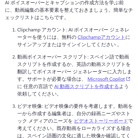
AI ボイスオーバーとキャプションの作成方法を学ぶ前
に、動画編集の基本要素を整えておきましょう。
簡単なチ
ェックリストはこちらです。
Clipchamp アカウント: AI ボイスオーバー ジェネレ
ーターを使うには、無料の 
Clipchampアカウント
に
サインアップまたはサインインしてください 。
動画ボイスオーバー スクリプト: スペイン語で動画
スクリプトを作成するか、英語の動画スクリプトを
翻訳してボイスオーバー ジェネレーターに入力しま
(op
す。
サポートが必要な場合は、 
Microsoft Copilot
に 任意の言語で 
AI 動画スクリプトを作成する
よう
依頼してください。
ビデオ映像: ビデオ映像の要件を考慮します。
動画を
一から作成する編集者は、自分の録画ニーズやスト
ック メディアのニーズを 
ビデオストーリーボード
で
考えてください。
既存動画をローカライズする場合
は、スペイン語圏の文化に適した映像か確認してく