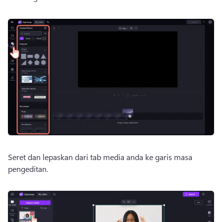
Seret dan lepaskan dari tab media anda ke garis masa 
pengeditan. 