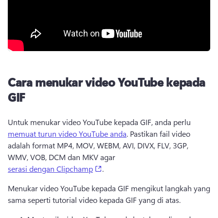
Cara menukar video YouTube kepada
GIF
Untuk menukar video YouTube kepada GIF, anda perlu 
memuat turun video YouTube anda
. 
Pastikan fail video 
adalah format MP4, MOV, WEBM, AVI, DIVX, FLV, 3GP, 
WMV, VOB, DCM dan MKV agar 
(opens in a new tab)
serasi dengan Clipchamp
. 
Menukar video YouTube kepada GIF mengikut langkah yang 
sama seperti tutorial video kepada GIF yang di atas.