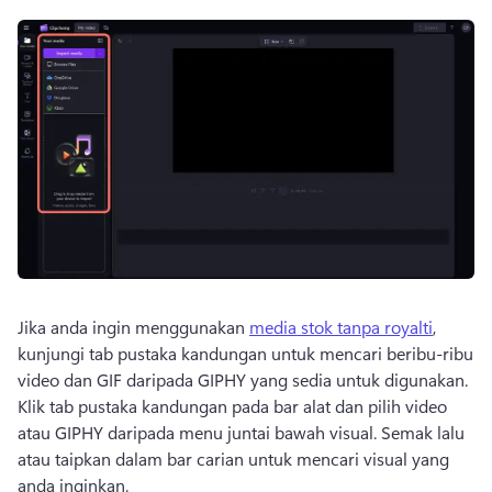
Jika anda ingin menggunakan 
media stok tanpa royalti
, 
kunjungi tab pustaka kandungan untuk mencari beribu-ribu 
video dan GIF daripada GIPHY yang sedia untuk digunakan. 
Klik tab pustaka kandungan pada bar alat dan pilih video 
atau GIPHY daripada menu juntai bawah visual.
 Semak lalu 
atau taipkan dalam bar carian untuk mencari visual yang 
anda inginkan. 