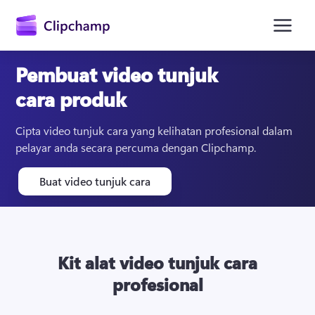
kandungan
utama
Pembuat video tunjuk
cara produk
Cipta video tunjuk cara yang kelihatan profesional dalam 
pelayar anda secara percuma dengan Clipchamp.
Buat video tunjuk cara
Daftar masuk
Cuba secara percuma
Kit alat video tunjuk cara
profesional