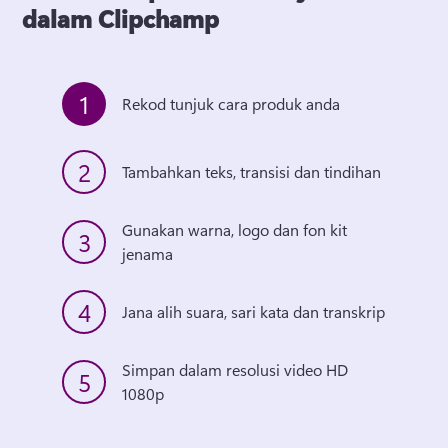
dalam Clipchamp
1
Rekod tunjuk cara produk anda
2
Tambahkan teks, transisi dan tindihan 
Gunakan warna, logo dan fon kit 
3
jenama 
4
Jana alih suara, sari kata dan transkrip 
Simpan dalam resolusi video HD 
5
1080p 