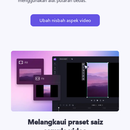
menggunakan alat putaran bebas. 
Ubah nisbah aspek video
Melangkaui praset saiz