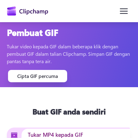
kandungan
utama
Pembuat GIF
Tukar video kepada GIF dalam beberapa klik dengan 
pembuat GIF dalam talian Clipchamp. Simpan GIF dengan 
pantas tanpa tera air. 
Cipta GIF percuma
Daftar masuk
Cuba secara percuma
Buat GIF anda sendiri
Tukar MP4 kepada GIF