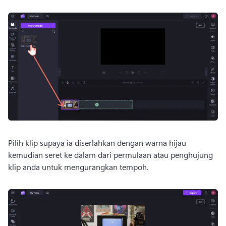
Pilih klip supaya ia diserlahkan dengan warna hijau 
kemudian seret ke dalam dari permulaan atau penghujung 
klip anda untuk mengurangkan tempoh.