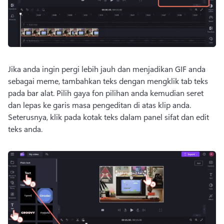
Jika anda ingin pergi lebih jauh dan menjadikan GIF anda 
sebagai meme, tambahkan teks dengan mengklik tab teks 
pada bar alat. 
Pilih gaya fon pilihan anda kemudian seret 
dan lepas ke garis masa pengeditan di atas klip anda. 
Seterusnya, klik pada kotak teks dalam panel sifat dan edit 
teks anda.