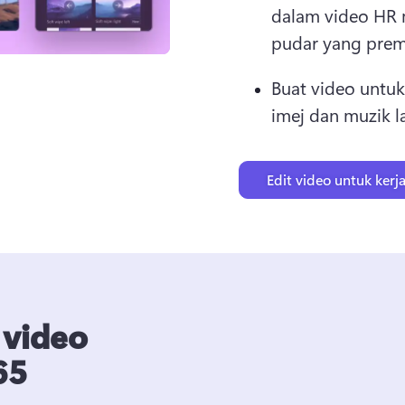
dalam video HR m
pudar yang pre
Buat video untuk
imej dan muzik l
Edit video untuk kerj
 video
65