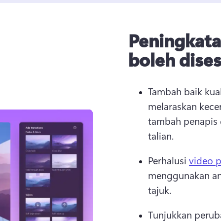
Peningkata
boleh dise
Tambah baik kual
melaraskan kecer
tambah penapis 
talian.
Perhalusi 
video p
menggunakan anot
tajuk. 
Tunjukkan peruba