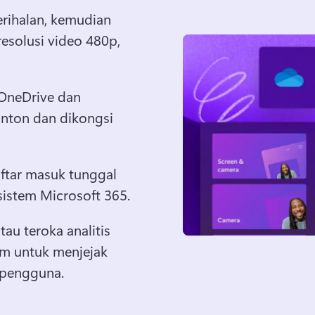
rihalan, kemudian 
solusi video 480p, 
OneDrive dan 
nton dan dikongsi 
ftar masuk tunggal 
sistem Microsoft 365.
u teroka analitis 
am untuk menjejak 
u pengguna.