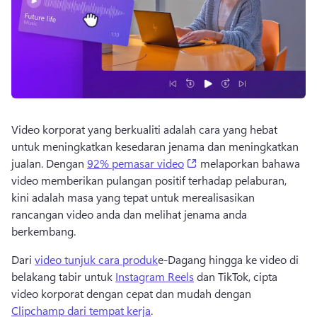
Video korporat yang berkualiti adalah cara yang hebat 
untuk meningkatkan kesedaran jenama dan meningkatkan 
(opens in a new tab)
jualan. 
Dengan 
92% pemasar video
 melaporkan bahawa 
video memberikan pulangan positif terhadap pelaburan, 
kini adalah masa yang tepat untuk merealisasikan 
rancangan video anda dan melihat jenama anda 
berkembang. 
Dari 
video tunjuk cara produk
e-Dagang hingga ke video di 
belakang tabir untuk 
Instagram Reels
 dan TikTok, cipta 
video korporat dengan cepat dan mudah dengan 
Clipchamp dari tempat kerja
. 