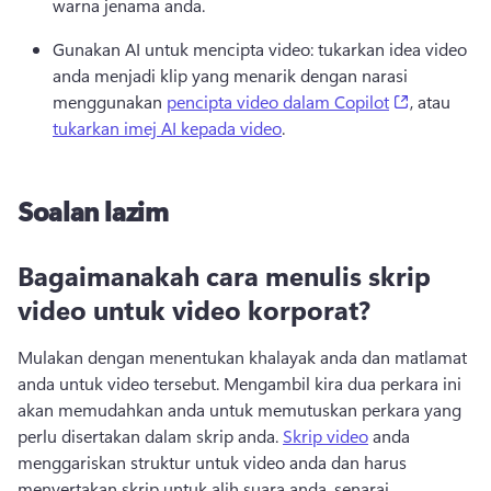
warna jenama anda. 
Gunakan AI untuk mencipta video: tukarkan idea video 
anda menjadi klip yang menarik dengan narasi 
(opens in 
menggunakan 
pencipta video dalam Copilot
, atau 
tukarkan imej AI kepada video
. 
Soalan lazim
Bagaimanakah cara menulis skrip
video untuk video korporat?
Mulakan dengan menentukan khalayak anda dan matlamat 
anda untuk video tersebut. 
Mengambil kira dua perkara ini 
akan memudahkan anda untuk memutuskan perkara yang 
perlu disertakan dalam skrip anda. 
Skrip video
 anda 
menggariskan struktur untuk video anda dan harus 
menyertakan skrip untuk alih suara anda, senarai 