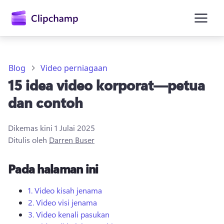
kandungan
utama
Blog
Video perniagaan
15 idea video korporat—petua
dan contoh
Dikemas kini
1 Julai 2025
Ditulis oleh
Darren Buser
Daftar masuk
Pada halaman ini
Cuba secara percuma
1.
Video kisah jenama
2.
Video visi jenama
3.
Video kenali pasukan