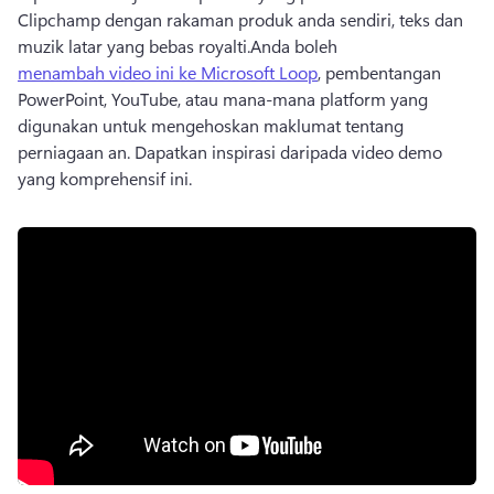
Clipchamp dengan rakaman produk anda sendiri, teks dan 
muzik latar yang bebas royalti.
Anda boleh 
menambah video ini ke Microsoft Loop
, pembentangan 
PowerPoint, YouTube, atau mana-mana platform yang 
digunakan untuk mengehoskan maklumat tentang 
perniagaan an. 
Dapatkan inspirasi daripada video demo 
yang komprehensif ini.