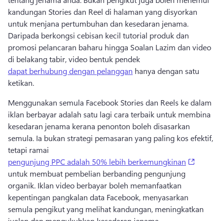
kandungan Stories dan Reel di halaman yang disyorkan 
untuk menjana pertumbuhan dan kesedaran jenama. 
Daripada berkongsi cebisan kecil tutorial produk dan 
promosi pelancaran baharu hingga Soalan Lazim dan video 
di belakang tabir, video bentuk pendek 
dapat berhubung dengan pelanggan
 hanya dengan satu 
ketikan. 
Menggunakan semula Facebook Stories dan Reels ke dalam 
iklan berbayar adalah satu lagi cara terbaik untuk membina 
kesedaran jenama kerana penonton boleh disasarkan 
semula. Ia bukan strategi pemasaran yang paling kos efektif, 
tetapi ramai 
(opens 
pengunjung PPC adalah 50% lebih berkemungkinan
untuk membuat pembelian berbanding pengunjung 
organik. Iklan video berbayar boleh memanfaatkan 
kepentingan pangkalan data Facebook, menyasarkan 
semula pengikut yang melihat kandungan, meningkatkan 
jualan dan mengukuhkan kesedaran jenama. 