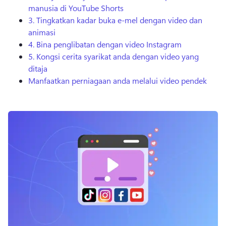
manusia di YouTube Shorts
3. Tingkatkan kadar buka e-mel dengan video dan
animasi
4. Bina penglibatan dengan video Instagram
5. Kongsi cerita syarikat anda dengan video yang
ditaja
Manfaatkan perniagaan anda melalui video pendek