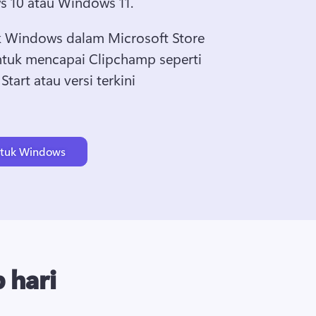
 10 atau Windows 11. 
 Windows dalam Microsoft Store 
ntuk mencapai Clipchamp seperti 
art atau versi terkini 
 in a new tab)
ntuk Windows
 hari