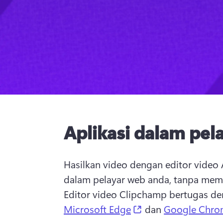
Aplikasi dalam pel
Hasilkan video dengan editor video A
Editor video Clipchamp bertugas de
(opens in a new ta
Microsoft Edge
 dan 
Google Chro