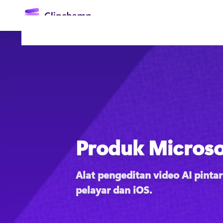
kandungan
utama
Produk Microso
Daftar masuk
Cuba secara percuma
Alat pengeditan video AI pintar
pelayar dan iOS. 