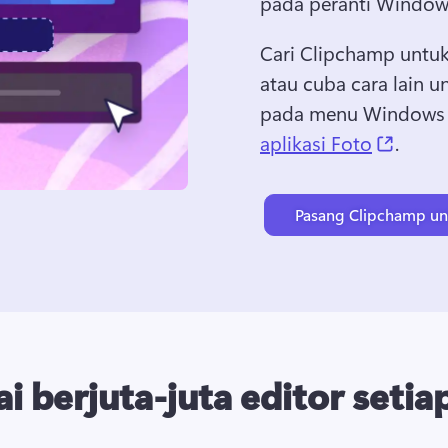
pada peranti Windows
Cari Clipchamp untuk
atau cuba cara lain u
pada menu Windows St
(opens
aplikasi Foto
. 
Pasang Clipchamp u
ai berjuta-juta editor setiap