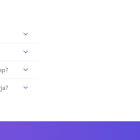
mp?
ja?