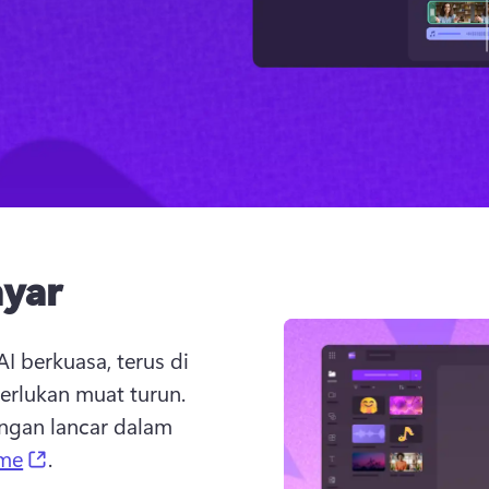
ayar
I berkuasa, terus di 
dalam pelayar web anda, tanpa memerlukan muat turun. 
ngan lancar dalam 
b)
(opens in a new tab)
me
. 