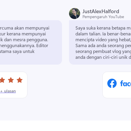
JustAlexHalford
Pempengaruh YouTube
ercuma akan mempunyai 
Saya suka kerana betapa 
kur kerana mempunyai 
dalam talian. 
Ia benar-ben
laman pengeditan video yang percuma, berciri baik dan mesra pengguna. 
 menggunakannya. 
Editor 
Sama ada anda seorang pem
utama saya untuk 
seorang pembuat vlog yan
anda dengan ciri-ciri unik 
+ ulasan