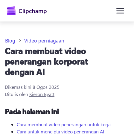
kandungan
utama
Blog
Video perniagaan
Cara membuat video
penerangan korporat
dengan AI
Dikemas kini
8 Ogos 2025
Daftar masuk
Ditulis oleh
Kieron Byatt
Cuba secara percuma
Pada halaman ini
Cara membuat video penerangan untuk kerja
Cara untuk mencipta video penerangan AI