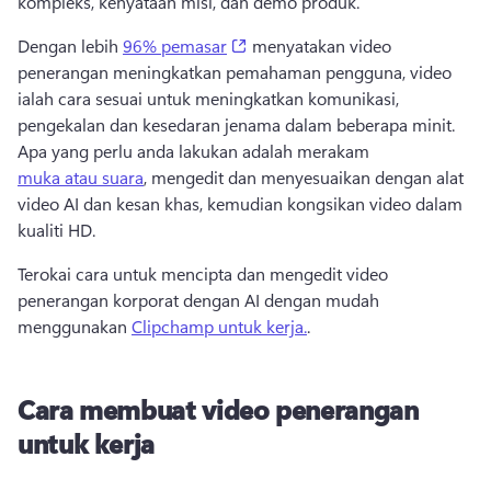
kompleks, kenyataan misi, dan demo produk.
(opens in a new tab)
Dengan lebih 
96% pemasar
 menyatakan video 
penerangan meningkatkan pemahaman pengguna, video 
ialah cara sesuai untuk meningkatkan komunikasi, 
pengekalan dan kesedaran jenama dalam beberapa minit. 
Apa yang perlu anda lakukan adalah merakam 
muka atau suara
, mengedit dan menyesuaikan dengan alat 
video AI dan kesan khas, kemudian kongsikan video dalam 
kualiti HD. 
Terokai cara untuk mencipta dan mengedit video 
penerangan korporat dengan AI dengan mudah 
menggunakan 
Clipchamp untuk kerja.
. 
Cara membuat video penerangan
untuk kerja