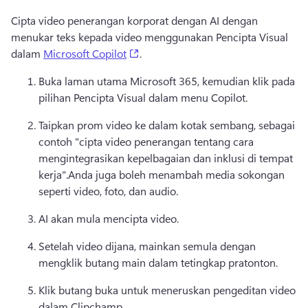
Cipta video penerangan korporat dengan AI dengan 
menukar teks kepada video menggunakan Pencipta Visual 
(opens in a new tab)
dalam 
Microsoft Copilot
. 
Buka laman utama Microsoft 365, kemudian klik pada 
pilihan Pencipta Visual dalam menu Copilot.
Taipkan prom video ke dalam kotak sembang, sebagai 
contoh "cipta video penerangan tentang cara 
mengintegrasikan kepelbagaian dan inklusi di tempat 
kerja".
Anda juga boleh menambah media sokongan 
seperti video, foto, dan audio.
AI akan mula mencipta video.
Setelah video dijana, mainkan semula dengan 
mengklik butang main dalam tetingkap pratonton. 
Klik butang buka untuk meneruskan pengeditan video 
dalam Clipchamp. 