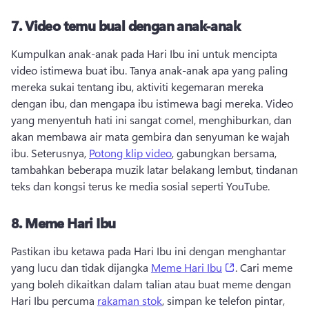
7.
Video temu bual dengan anak-anak
Kumpulkan anak-anak pada Hari Ibu ini untuk mencipta 
video istimewa buat ibu. 
Tanya anak-anak apa yang paling 
mereka sukai tentang ibu, aktiviti kegemaran mereka 
dengan ibu, dan mengapa ibu istimewa bagi mereka. 
Video 
yang menyentuh hati ini sangat comel, menghiburkan, dan 
akan membawa air mata gembira dan senyuman ke wajah 
ibu. 
Seterusnya, 
Potong klip video
, gabungkan bersama, 
tambahkan beberapa muzik latar belakang lembut, tindanan 
teks dan kongsi terus ke media sosial seperti YouTube. 
8.
Meme Hari Ibu
Pastikan ibu ketawa pada Hari Ibu ini dengan menghantar 
(opens in a new
yang lucu dan tidak dijangka 
Meme Hari Ibu
. 
Cari meme 
yang boleh dikaitkan dalam talian atau buat meme dengan 
Hari Ibu percuma 
rakaman stok
, simpan ke telefon pintar, 