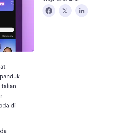
at 
panduk 
alian 
n 
da di 
da 