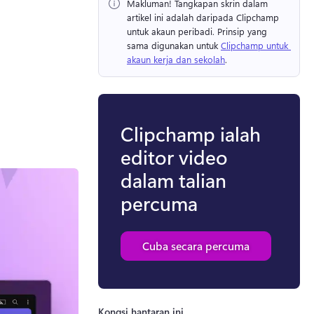
Makluman!
 Tangkapan skrin dalam 
artikel ini adalah daripada Clipchamp 
untuk akaun peribadi. 
Prinsip yang 
sama digunakan untuk 
Clipchamp untuk 
akaun kerja dan sekolah
. 
Clipchamp ialah
editor video
dalam talian
percuma
Cuba secara percuma
Kongsi hantaran ini