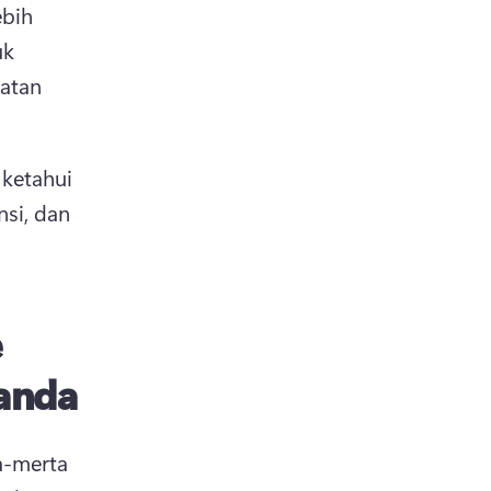
bih 
k 
atan 
ketahui 
si, dan 
e
 anda
-merta 