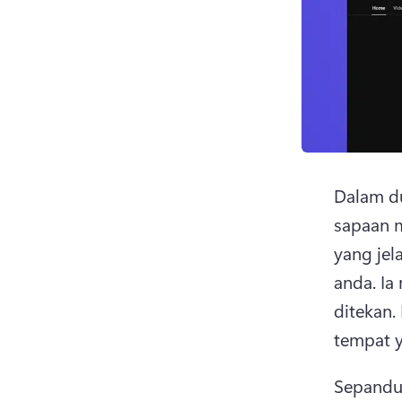
Dalam d
sapaan m
yang jel
anda. 
Ia
ditekan. 
tempat y
Sepanduk