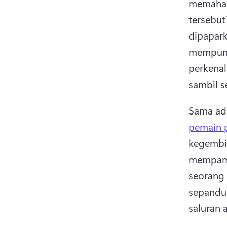
memaham
tersebut
dipapark
mempuny
perkenal
sambil s
Sama ad
pemain 
kegembi
mempamer
seorang 
sepandu
saluran 