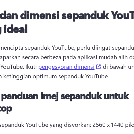
 dan dimensi sepanduk You
 ideal
mencipta sepanduk YouTube, perlu diingat sepanduk
aparkan secara berbeza pada aplikasi mudah alih da
(opens in a 
YouTube. 
Ikuti 
pengesyoran dimensi
 di bawah un
n ketinggian optimum sepanduk YouTube. 
s panduan imej sepanduk untuk
top
 sepanduk YouTube yang disyorkan: 2560 x 1440 pik