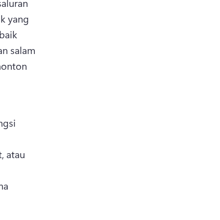
luran 
k yang 
aik 
n salam 
onton 
gsi 
 atau 
a 