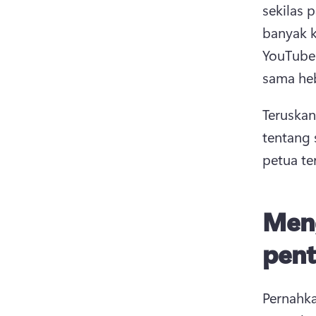
sekilas 
banyak 
YouTube 
sama heb
Teruskan
tentang 
petua te
Men
pent
Pernahka