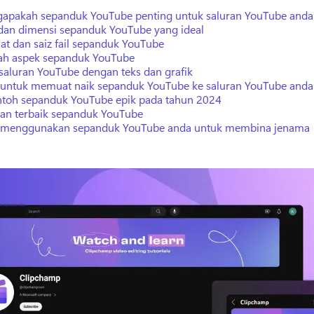
apakah sepanduk YouTube penting untuk saluran YouTube anda
 dan dimensi sepanduk YouTube yang ideal
at dan saiz fail sepanduk YouTube
ah aspek sepanduk YouTube
 saluran YouTube dengan teks dan grafik
 untuk memuat naik sepanduk YouTube ke saluran YouTube anda
ntoh sepanduk YouTube epik pada tahun 2024
an terbaik sepanduk YouTube
 menggunakan sepanduk YouTube anda untuk membina jenama