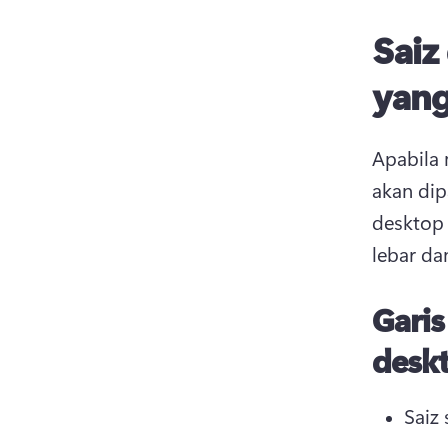
Saiz
yang
Apabila 
akan dip
desktop 
lebar da
Gari
desk
Saiz