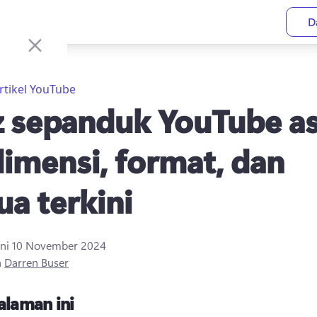
D
rtikel YouTube
z sepanduk YouTube a
imensi, format, dan
ua terkini
ini
10 November 2024
h
Darren Buser
alaman ini