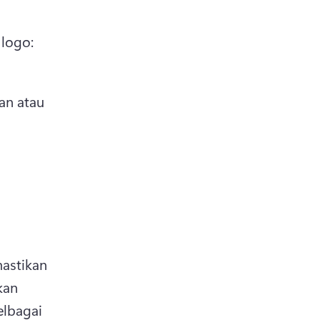
logo: 
n atau 
astikan 
an 
bagai 