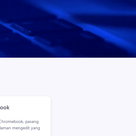
book
 Chromebook, pasang 
alaman mengedit yang 