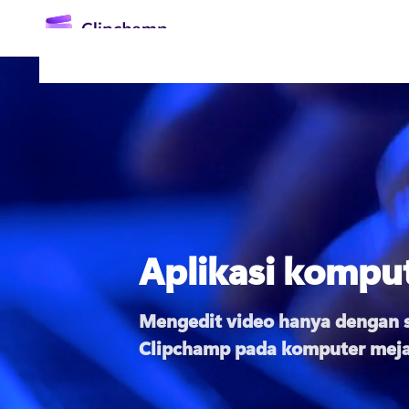
kandungan
utama
Aplikasi kompu
Daftar masuk
Cuba secara percuma
Mengedit video hanya dengan sa
Clipchamp pada komputer meja 