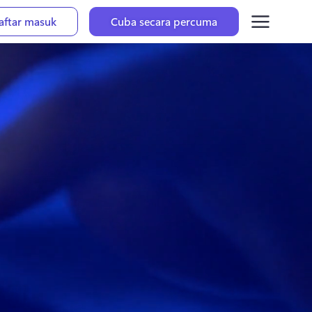
aftar masuk
Cuba secara percuma