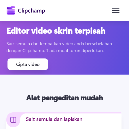
kandungan
utama
Editor video skrin terpisah
Saiz semula dan tempatkan video anda bersebelahan 
dengan Clipchamp. Tiada muat turun diperlukan.
Cipta video
Daftar masuk
Alat pengeditan mudah
Cuba secara percuma
Saiz semula dan lapiskan