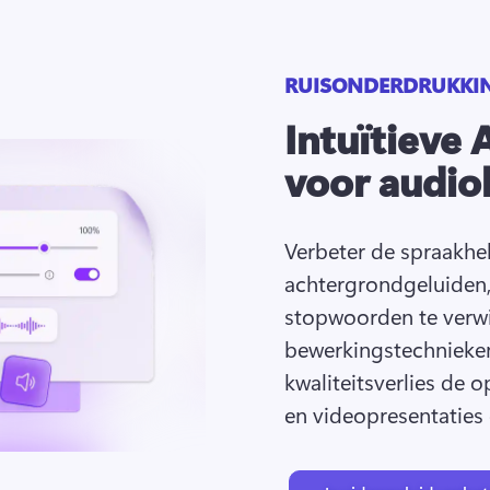
RUISONDERDRUKKI
Intuïtieve
voor audi
Verbeter de spraakhel
achtergrondgeluiden,
stopwoorden te verwi
bewerkingstechnieken
kwaliteitsverlies de 
en videopresentaties 