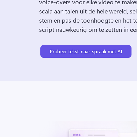
voice-overs voor elke video te maken
scala aan talen uit de hele wereld, se
stem en pas de toonhoogte en het t
script nauwkeurig om te zetten in ee
Probeer tekst-naar-spraak met AI