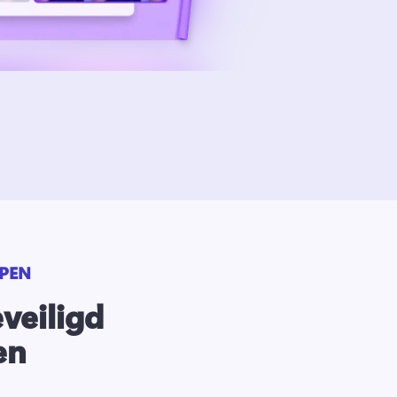
PEN
eveiligd
en