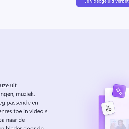
Je videogeluid verbe
ze uit 
ngen, muziek, 
eg passende en 
enres toe in video's 
Ga naar de 
n blader door de. 