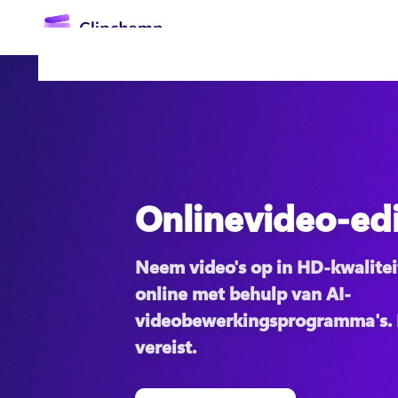
hoofdinhoud
Onlinevideo-ed
Neem video's op in HD-kwaliteit
Aanmelden
online met behulp van AI-
Gratis uitproberen
videobewerkingsprogramma's. Ex
vereist. 