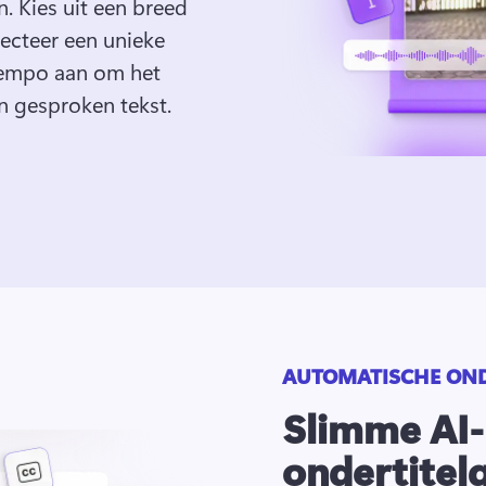
. 
Kies uit een breed 
lecteer een unieke 
empo aan om het 
n gesproken tekst. 
AUTOMATISCHE OND
Slimme AI-
ondertitel