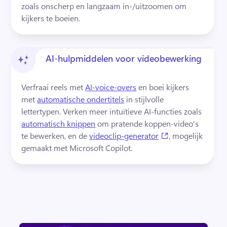
zoals onscherp en langzaam in-/uitzoomen om 
kijkers te boeien. 
AI-hulpmiddelen voor videobewerking
Verfraai reels met 
AI-voice-overs
 en boei kijkers 
met 
automatische ondertitels
 in stijlvolle 
lettertypen. 
Verken meer intuïtieve AI-functies zoals 
automatisch knippen
 om pratende koppen-video's 
(opens in a new 
te bewerken, en de 
videoclip-generator
, mogelijk 
gemaakt met Microsoft Copilot. 