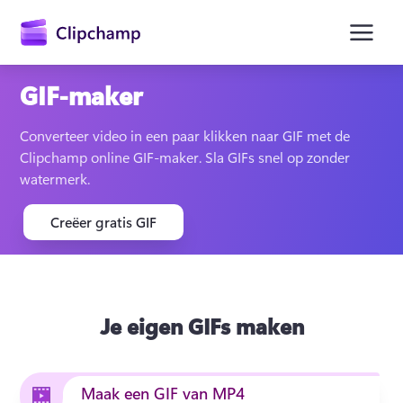
hoofdinhoud
GIF-maker
Converteer video in een paar klikken naar GIF met de 
Clipchamp online GIF-maker. Sla GIFs snel op zonder 
watermerk.
Creëer gratis GIF
Je eigen GIFs maken
Aanmelden
Gratis uitproberen
Maak een GIF van MP4