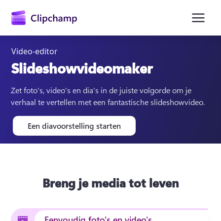
hoofdinhoud
Video-editor
Slideshowvideomaker
Zet foto's, video's en dia's in de juiste volgorde om je 
verhaal te vertellen met een fantastische slideshowvideo.
Een diavoorstelling starten
Breng je media tot leven
Aanmelden
Gratis uitproberen
Eenvoudig foto's en video's