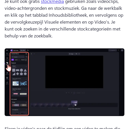
Je kunt ook gratis 
stockmedia
 gebruiken zoals videoclips, 
video-achtergronden en stockmuziek. 
Ga naar de werkbalk 
en klik op het tabblad Inhoudsbibliotheek, en vervolgens op 
de vervolgkeuzepijl Visuele elementen en op Video's. 
Je 
kunt ook zoeken in de verschillende stockcategorieën met 
behulp van de zoekbalk. 
Sleep je video's naar de tijdlijn om een video te maken die 