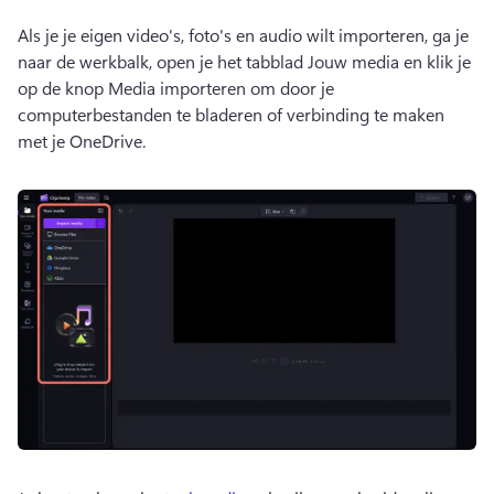
Als je je eigen video's, foto's en audio wilt importeren, ga je 
naar de werkbalk, open je het tabblad Jouw media en klik je 
op de knop Media importeren om door je 
computerbestanden te bladeren of verbinding te maken 
met je OneDrive. 