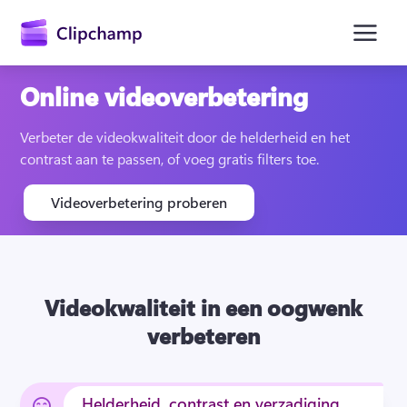
hoofdinhoud
Online videoverbetering
Verbeter de videokwaliteit door de helderheid en het 
contrast aan te passen, of voeg gratis filters toe.
Videoverbetering proberen
Videokwaliteit in een oogwenk
verbeteren
Aanmelden
Gratis uitproberen
Helderheid, contrast en verzadiging