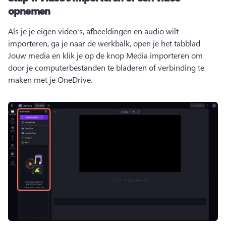
opnemen
Als je je eigen video's, afbeeldingen en audio wilt 
importeren, ga je naar de werkbalk, open je het tabblad 
Jouw media en klik je op de knop Media importeren om 
door je computerbestanden te bladeren of verbinding te 
maken met je OneDrive. 