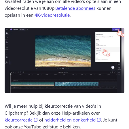
kwaliteit raden we je aan om alle video's op te slaan in een 
videoresolutie van 1080p.
Betalende abonnees
 kunnen 
opslaan in een 
4K-videoresolutie
. 
Wil je meer hulp bij kleurcorrectie van video's in 
Clipchamp? Bekijk dan onze Help-artikelen over 
(opens in a new tab)
(opens in a n
kleurcorrectie
 of 
helderheid en donkerheid
. 
Je kunt 
ook onze YouTube-zelfstudie bekijken. 