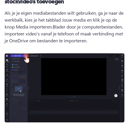
stockvideo's toevoegen
Als je je eigen mediabestanden wilt gebruiken, ga je naar de 
werkbalk, kies je het tabblad Jouw media en klik je op de 
knop Media importeren.
Blader door je computerbestanden, 
importeer video's vanaf je telefoon of maak verbinding met 
je OneDrive om bestanden te importeren.