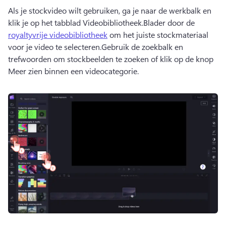
Als je stockvideo wilt gebruiken, ga je naar de werkbalk en 
klik je op het tabblad Videobibliotheek.
Blader door de 
royaltyvrije videobibliotheek
 om het juiste stockmateriaal 
voor je video te selecteren.
Gebruik de zoekbalk en 
trefwoorden om stockbeelden te zoeken of klik op de knop 
Meer zien binnen een videocategorie.