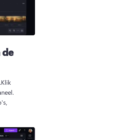
 de
Klik 
neel
. 
s, 