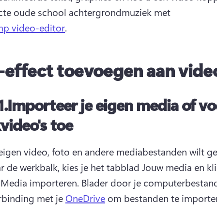
cte oude school achtergrondmuziek met 
mp video-editor
.
effect toevoegen aan video
1.Importeer je eigen media of v
video's toe
e eigen video, foto en andere mediabestanden wilt ge
r de werkbalk, kies je het tabblad Jouw media en klik
Media importeren. Blader door je computerbestand
binding met je 
OneDrive
 om bestanden te importer