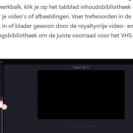
werkbalk, klik je op het tabblad inhoudsbibliotheek 
r je video's of afbeeldingen. Voer trefwoorden in de 
 in of blader gewoon door de royaltyvrije video- en
ngsbibliotheek om de juiste voorraad voor het VHS-e