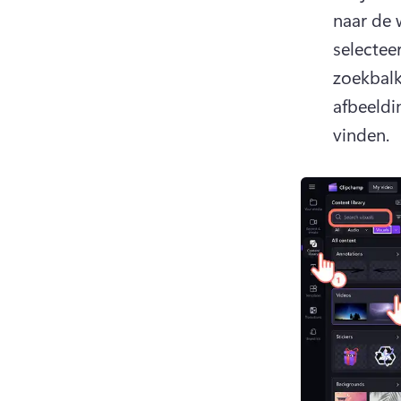
naar de 
selectee
zoekbalk
afbeeldi
vinden.