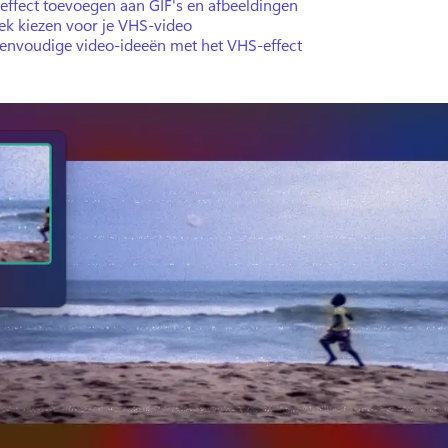
effect toevoegen aan GIF's en afbeeldingen
ek kiezen voor je VHS-video
eenvoudige video-ideeën met het VHS-effect