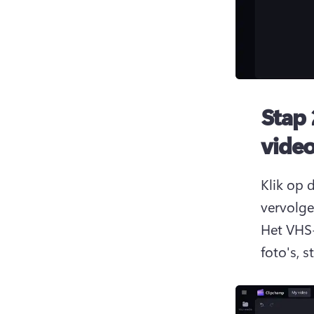
Stap 
vide
Klik op 
vervolge
Het VHS-
foto's, s