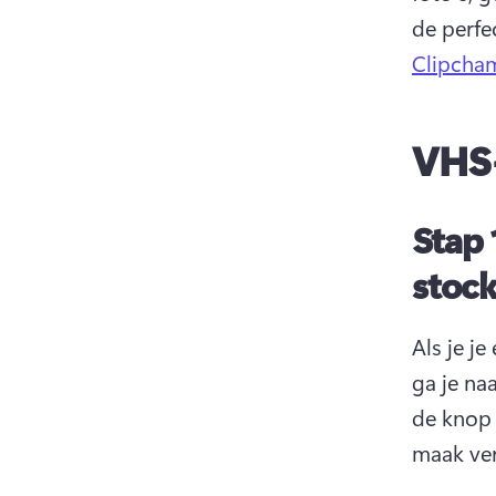
de perfe
Clipcha
VHS-
Stap 
stock
Als je j
ga je naa
de knop 
maak ver