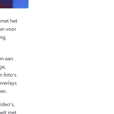
 met het 
en voor 
ng, 
n aan 
e, 
 foto's 
verlays 
ren.
deo's, 
elt met 