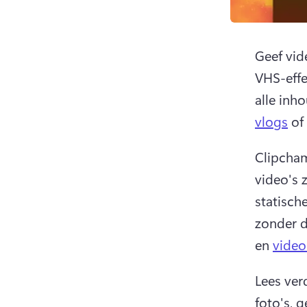
Geef vid
VHS-effe
alle inh
vlogs
 of 
Clipcham
video's 
statisch
zonder d
en 
vide
Lees ver
foto's, 