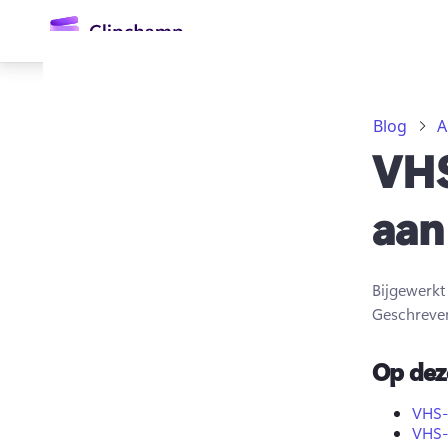
hoofdinhoud
Blog
A
VHS
aan
Bijgewerk
Aanmelden
Geschreve
Gratis uitproberen
Op dez
VHS-
VHS-