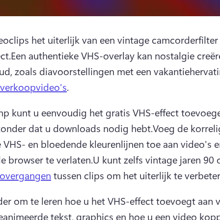
eoclips het uiterlijk van een vintage camcorderfilter
ct.Een authentieke VHS-overlay kan nostalgie creër
oud, zoals diavoorstellingen met een vakantiehervati
verkoopvideo's
.
p kunt u eenvoudig het gratis VHS-effect toevoege
zonder dat u downloads nodig hebt.Voeg de korrelig
e VHS- en bloedende kleurenlijnen toe aan video's en
e browser te verlaten.U kunt zelfs vintage jaren 90 o
oovergangen
 tussen clips om het uiterlijk te verbete
der om te leren hoe u het VHS-effect toevoegt aan vi
geanimeerde tekst, graphics en hoe u een video kopp