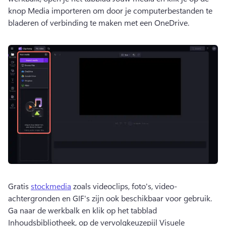
knop Media importeren om door je computerbestanden te 
bladeren of verbinding te maken met een OneDrive. 
Gratis 
stockmedia
 zoals videoclips, foto's, video-
achtergronden en GIF's zijn ook beschikbaar voor gebruik. 
Ga naar de werkbalk en klik op het tabblad 
Inhoudsbibliotheek, op de vervolgkeuzepijl Visuele 