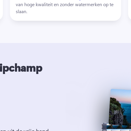
van hoge kwaliteit en zonder watermerken op te 
slaan. 
Clipchamp
n uit de vrije hand 