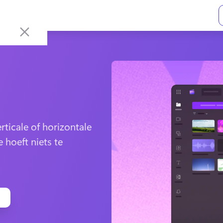
ticale of horizontale 
 hoeft niets te 