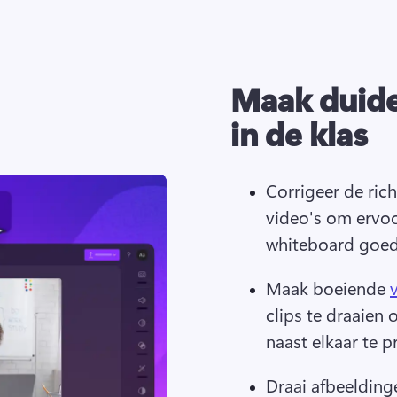
Maak duidel
in de klas
Corrigeer de ric
video's om ervoor
whiteboard goed u
Maak boeiende 
clips te draaien 
naast elkaar te p
Draai afbeeldinge