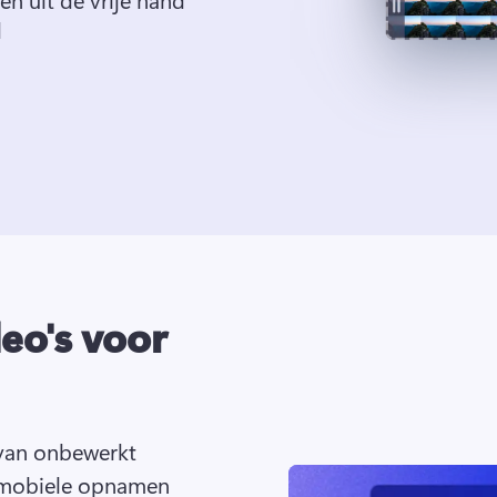
d
eo's voor
van onbewerkt 
 mobiele opnamen 