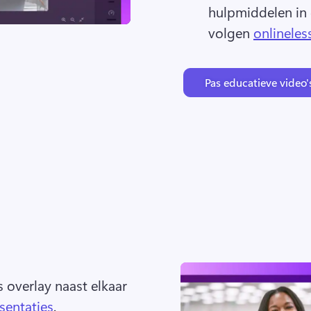
hulpmiddelen in d
volgen 
onlineles
Pas educatieve video'
overlay naast elkaar 
sentaties
. 