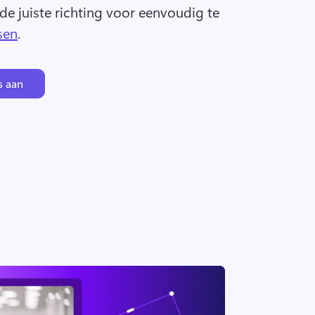
e juiste richting voor eenvoudig te 
sen
. 
s aan