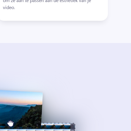
om ze aan te passen aan de esthetiek van je 
video.