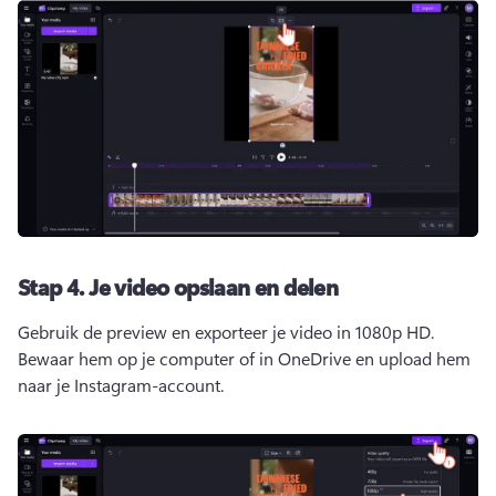
Stap 4.
Je video opslaan en delen
Gebruik de preview en exporteer je video in 1080p HD. 
Bewaar hem op je computer of in OneDrive en upload hem 
naar je Instagram-account. 