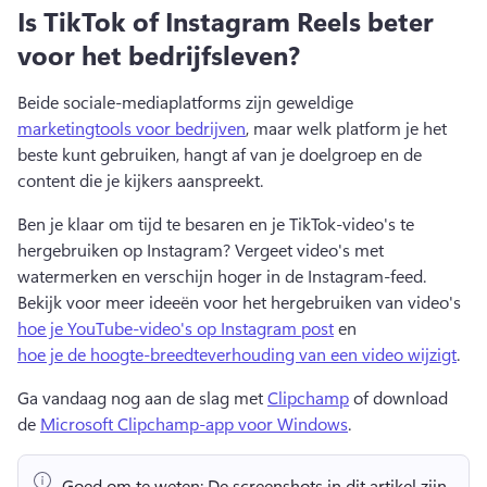
Is TikTok of Instagram Reels beter
voor het bedrijfsleven?
Beide sociale-mediaplatforms zijn geweldige 
marketingtools voor bedrijven
, maar welk platform je het 
beste kunt gebruiken, hangt af van je doelgroep en de 
content die je kijkers aanspreekt.
Ben je klaar om tijd te besaren en je TikTok-video's te 
hergebruiken op Instagram? 
Vergeet video's met 
watermerken en verschijn hoger in de Instagram-feed. 
Bekijk voor meer ideeën voor het hergebruiken van video's 
hoe je YouTube-video's op Instagram post
 en 
hoe je de hoogte-breedteverhouding van een video wijzigt
. 
Ga vandaag nog aan de slag met 
Clipchamp
 of download 
de 
Microsoft Clipchamp-app voor Windows
. 
Goed om te weten:
 De screenshots in dit artikel zijn 