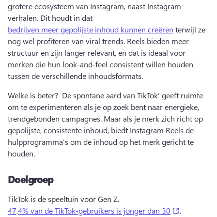
grotere ecosysteem van Instagram, naast Instagram-
verhalen. 
Dit houdt in dat 
bedrijven meer gepolijste inhoud kunnen creëren
 terwijl ze 
nog wel profiteren van viral trends. 
Reels bieden meer 
structuur en zijn langer relevant, en dat is ideaal voor 
merken die hun look-and-feel consistent willen houden 
tussen de verschillende inhoudsformats. 
Welke is beter? 
 De spontane aard van TikTok’ geeft ruimte 
om te experimenteren als je op zoek bent naar energieke, 
trendgebonden campagnes. 
Maar als je merk zich richt op 
gepolijste, consistente inhoud, biedt Instagram Reels de 
hulpprogramma's om de inhoud op het merk gericht te 
houden. 
Doelgroep
TikTok is de speeltuin voor Gen Z. 
(opens in a
47,4% van de TikTok-gebruikers is jonger dan 30
. 