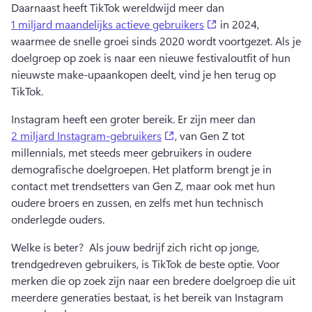
Daarnaast heeft TikTok wereldwijd meer dan 
(opens in a new tab
1 miljard maandelijks actieve gebruikers
 in 2024, 
waarmee de snelle groei sinds 2020 wordt voortgezet. 
Als je 
doelgroep op zoek is naar een nieuwe festivaloutfit of hun 
nieuwste make-upaankopen deelt, vind je hen terug op 
TikTok. 
Instagram heeft een groter bereik. 
Er zijn meer dan 
(opens in a new tab)
2 miljard Instagram-gebruikers
, van Gen Z tot 
millennials, met steeds meer gebruikers in oudere 
demografische doelgroepen​. 
Het platform brengt je in 
contact met trendsetters van Gen Z, maar ook met hun 
oudere broers en zussen, en zelfs met hun technisch 
onderlegde ouders. 
Welke is beter? 
 Als jouw bedrijf zich richt op jonge, 
trendgedreven gebruikers, is TikTok de beste optie. 
Voor 
merken die op zoek zijn naar een bredere doelgroep die uit 
meerdere generaties bestaat, is het bereik van Instagram 