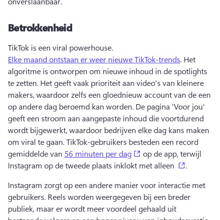
onverslaanbaar. 
Betrokkenheid
TikTok is een viral powerhouse. 
Elke maand ontstaan er weer nieuwe TikTok-trends
. 
Het 
algoritme is ontworpen om nieuwe inhoud in de spotlights 
te zetten. Het geeft vaak prioriteit aan video's van kleinere 
makers, waardoor zelfs een gloednieuw account van de een 
op andere dag beroemd kan worden. 
De pagina 'Voor jou' 
geeft een stroom aan aangepaste inhoud die voortdurend 
wordt bijgewerkt, waardoor bedrijven elke dag kans maken 
om viral te gaan. 
TikTok-gebruikers besteden een record 
(opens in a new tab)
gemiddelde van 
56 minuten per dag
 op de app, terwijl 
(opens in 
Instagram op de tweede plaats inklokt met alleen 
. 
Instagram zorgt op een andere manier voor interactie met 
gebruikers. 
Reels worden weergegeven bij een breder 
publiek, maar er wordt meer voordeel gehaald uit 