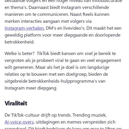
bestaande volgers en een hoger niveau van inhoudscuratie 
en thema's. 
Daarnaast biedt Instagram verschillende 
manieren om te communiceren. Naast Reels kunnen 
merken interacties aangaan met volgers via 
Instagram-verhalen
, DM's en livevideo's. 
Dit maakt het een 
geweldig platform voor meer diepgaande en doorlopende 
betrokkenheid. 
Welke is beter? 
 TikTok biedt kansen om snel je bereik te 
vergroten als je probeert viral te gaan en veel engagement 
wilt genereren. 
Maar als het je doel is om langdurige 
relaties op te bouwen met een doelgroep, bieden de 
uitgebreide betrokkenheids-hulpprogramma's van 
Instagram meer diepgang. 
Viraliteit
De TikTok-cultuur drijft op trends. Trending muziek, 
AI-voice-overs
, uitdagingen en memes verspreiden zich 
razendsnel. Dit biedt bedrijven de kans om mee te liften op 