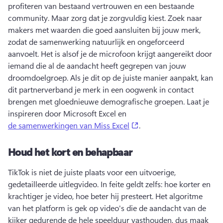
profiteren van bestaand vertrouwen en een bestaande 
community. 
Maar zorg dat je zorgvuldig kiest. 
Zoek naar 
makers met waarden die goed aansluiten bij jouw merk, 
zodat de samenwerking natuurlijk en ongeforceerd 
aanvoelt. 
Het is alsof je de microfoon krijgt aangereikt door 
iemand die al de aandacht heeft gegrepen van jouw 
droomdoelgroep. 
Als je dit op de juiste manier aanpakt, kan 
dit partnerverband je merk in een oogwenk in contact 
brengen met gloednieuwe demografische groepen. 
Laat je 
inspireren door Microsoft Excel en 
(opens in a new tab)
de samenwerkingen van Miss Excel
. 
Houd het kort en behapbaar
TikTok is niet de juiste plaats voor een uitvoerige, 
gedetailleerde uitlegvideo. 
In feite geldt zelfs: hoe korter en 
krachtiger je video, hoe beter hij presteert. 
Het algoritme 
van het platform is gek op video's die de aandacht van de 
kijker gedurende de hele speelduur vasthouden, dus maak 