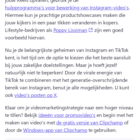
hulpprogramma's voor bewerking van Instagram-video's
. 
Hiermee kun je prachtige productshowcases maken die 
jouw kijkers in een paar tikken veranderen in kopers. 
(opens in a new tab)
Lifestyle-bedrijven als 
Poppy Lissiman
 zijn een goed 
voorbeeld hiervan. 
Nu je de belangrijkste geheimen van Instagram en TikTok 
kent, is het tijd om de optie te kiezen die het beste aansluit 
bij jouw zakelijke doelstellingen. 
Maar je hoeft jezelf 
natuurlijk niet te beperken! 
Door de virale energie van 
TikTok te combineren met het generatie-overschrijdende 
bereik van Instagram, benut je alle mogelijkheden. 
U kunt 
ook 
video's posten op X
. 
Klaar om je videomarketingstrategie naar een hoger niveau 
te tillen? 
Bekijk 
ideeën voor promovideo's
 en begin met het 
maken van video's met 
de gratis versie van Clipchamp
 of 
door de 
Windows-app van Clipchamp
 te gebruiken. 