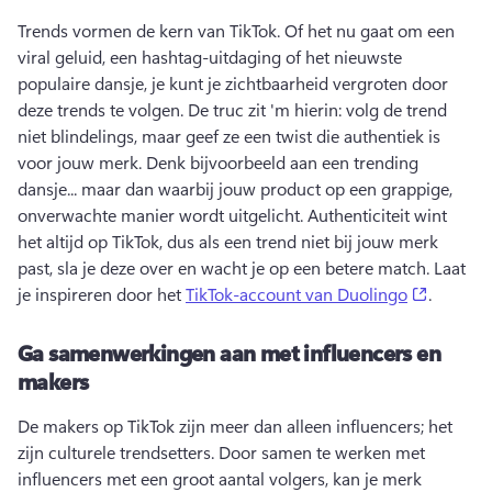
Trends vormen de kern van TikTok. 
Of het nu gaat om een 
viral geluid, een hashtag-uitdaging of het nieuwste 
populaire dansje, je kunt je zichtbaarheid vergroten door 
deze trends te volgen. 
De truc zit 'm hierin: volg de trend 
niet blindelings, maar geef ze een twist die authentiek is 
voor jouw merk. 
Denk bijvoorbeeld aan een trending 
dansje... maar dan waarbij jouw product op een grappige, 
onverwachte manier wordt uitgelicht. 
Authenticiteit wint 
het altijd op TikTok, dus als een trend niet bij jouw merk 
past, sla je deze over en wacht je op een betere match. 
Laat 
(opens i
je inspireren door het 
TikTok-account van Duolingo
. 
Ga samenwerkingen aan met influencers en
makers
De makers op TikTok zijn meer dan alleen 
influencers
; het 
zijn culturele trendsetters. 
Door samen te werken met 
influencers met een groot aantal volgers, kan je merk 