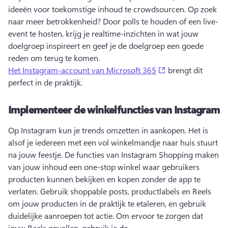
ideeën voor toekomstige inhoud te crowdsourcen. 
Op zoek 
naar meer betrokkenheid? 
Door polls te houden of een live-
event te hosten, krijg je realtime-inzichten in wat jouw 
doelgroep inspireert en geef je de doelgroep een goede 
reden om terug te komen. 
(opens in a new t
Het Instagram-account van Microsoft 365
 brengt dit 
perfect in de praktijk. 
Implementeer de winkelfuncties van Instagram
Op Instagram kun je trends omzetten in aankopen. Het is 
alsof je iedereen met een vol winkelmandje naar huis stuurt 
na jouw feestje. 
De functies van Instagram Shopping maken 
van jouw inhoud een one-stop winkel waar gebruikers 
producten kunnen bekijken en kopen zonder de app te 
verlaten. 
Gebruik shoppable posts, productlabels en Reels 
om jouw producten in de praktijk te etaleren, en gebruik 
duidelijke aanroepen tot actie. 
Om ervoor te zorgen dat 
jouw Reels opvallen, gebruik je de 