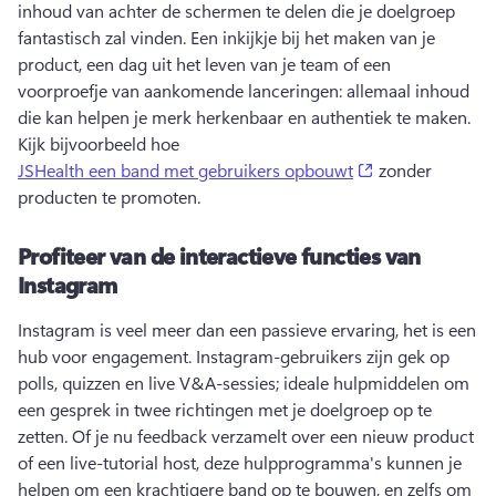
inhoud van achter de schermen te delen die je doelgroep 
fantastisch zal vinden. 
Een inkijkje bij het maken van je 
product, een dag uit het leven van je team of een 
voorproefje van aankomende lanceringen: allemaal inhoud 
die kan helpen je merk herkenbaar en authentiek te maken. 
Kijk bijvoorbeeld hoe 
(opens in a new
JSHealth een band met gebruikers opbouwt
 zonder 
producten te promoten. 
Profiteer van de interactieve functies van
Instagram
Instagram is veel meer dan een passieve ervaring, het is een 
hub voor engagement. 
Instagram-gebruikers zijn gek op 
polls, quizzen en live V&A-sessies; ideale hulpmiddelen om 
een gesprek in twee richtingen met je doelgroep op te 
zetten. 
Of je nu feedback verzamelt over een nieuw product 
of een live-tutorial host, deze hulpprogramma's kunnen je 
helpen om een krachtigere band op te bouwen, en zelfs om 