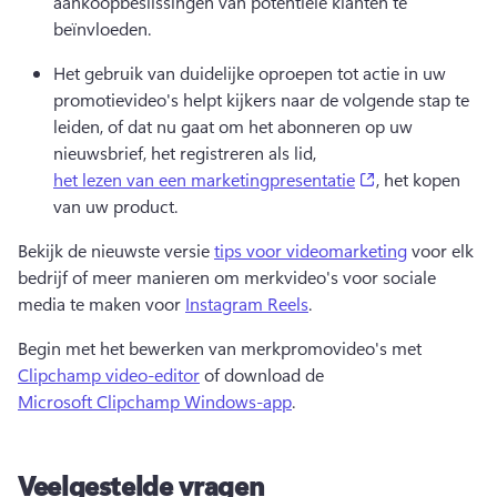
aankoopbeslissingen van potentiële klanten te 
beïnvloeden. 
Het gebruik van duidelijke oproepen tot actie in uw 
promotievideo's helpt kijkers naar de volgende stap te 
leiden, of dat nu gaat om het abonneren op uw 
nieuwsbrief, het registreren als lid, 
(opens in a new
het lezen van een marketingpresentatie
, het kopen 
van uw product.
Bekijk de nieuwste versie 
tips voor videomarketing
 voor elk 
bedrijf of meer manieren om merkvideo's voor sociale 
media te maken voor 
Instagram Reels
.
Begin met het bewerken van merkpromovideo's met 
Clipchamp video-editor
 of download de 
Microsoft Clipchamp Windows-app
.
Veelgestelde vragen