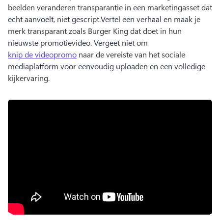
beelden veranderen transparantie in een marketingasset dat 
echt aanvoelt, niet gescript.
Vertel een verhaal en maak je 
merk transparant zoals Burger King dat doet in hun 
nieuwste promotievideo. 
Vergeet niet om 
knip de videopromo
 naar de vereiste van het sociale 
mediaplatform voor eenvoudig uploaden en een volledige 
kijkervaring.