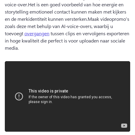
voice-over.
Het is een goed voorbeeld van hoe energie en 
storytelling emotioneel contact kunnen maken met kijkers 
en de merkidentiteit kunnen versterken.
Maak videopromo's 
zoals deze met behulp van AI-voice-overs, waarbij u 
toevoegt 
overgangen
 tussen clips en vervolgens exporteren 
in hoge kwaliteit die perfect is voor uploaden naar sociale 
media.