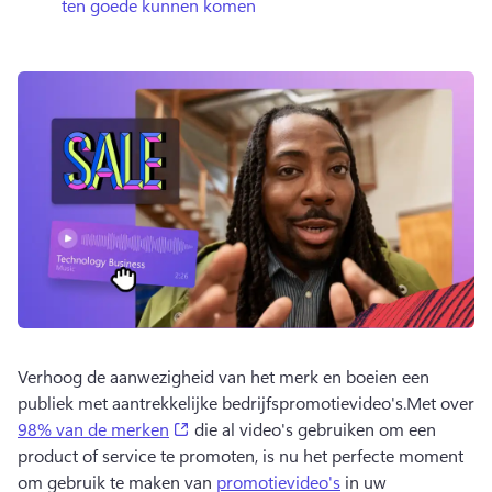
ten goede kunnen komen
Verhoog de aanwezigheid van het merk en boeien een 
publiek met aantrekkelijke bedrijfspromotievideo's.
Met over 
(opens in a new tab)
98% van de merken
 die al video's gebruiken om een 
product of service te promoten, is nu het perfecte moment 
om gebruik te maken van 
promotievideo's
 in uw 