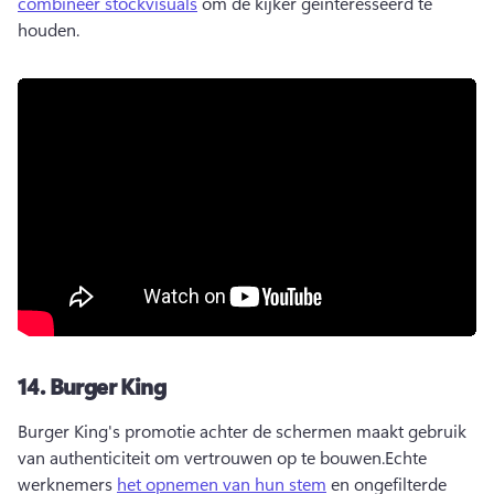
combineer stockvisuals
 om de kijker geïnteresseerd te 
houden. 
14.
Burger King
Burger King's promotie achter de schermen maakt gebruik 
van authenticiteit om vertrouwen op te bouwen.
Echte 
werknemers 
het opnemen van hun stem
 en ongefilterde 