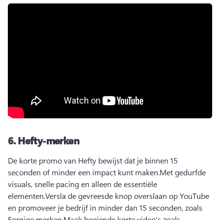
6.
Hefty-merken
De korte promo van Hefty bewijst dat je binnen 15 
seconden of minder een impact kunt maken.
Met gedurfde 
visuals, snelle pacing en alleen de essentiële 
elementen.
Versla de gevreesde knop overslaan op YouTube 
en promoveer je bedrijf in minder dan 15 seconden, zoals 
Fornige merken.
Maak boeiende korte video's zoals 