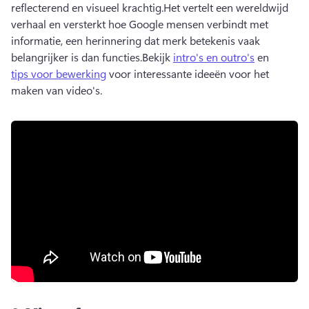
reflecterend en visueel krachtig.
Het vertelt een wereldwijd 
verhaal en versterkt hoe Google mensen verbindt met 
informatie, een herinnering dat merk betekenis vaak 
belangrijker is dan functies.
Bekijk 
intro's en outro's
 en 
tips voor bewerking
 voor interessante ideeën voor het 
maken van video's. 