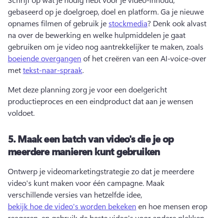
gebaseerd op je doelgroep, doel en platform. 
Ga je nieuwe 
opnames filmen of gebruik je 
stockmedia
? 
Denk ook alvast 
na over de bewerking en welke hulpmiddelen je gaat 
gebruiken om je video nog aantrekkelijker te maken, zoals 
boeiende overgangen
 of het creëren van een AI-voice-over 
met 
tekst-naar-spraak
. 
Met deze planning zorg je voor een doelgericht 
productieproces en een eindproduct dat aan je wensen 
voldoet.
5.
Maak een batch van video's die je op
meerdere manieren kunt gebruiken
Ontwerp je videomarketingstrategie zo dat je meerdere 
video's kunt maken voor één campagne. 
Maak 
verschillende versies van hetzelfde idee, 
bekijk hoe de video's worden bekeken
 en hoe mensen erop 
reageren, en gebruik de beste video's voor andere plekken. 