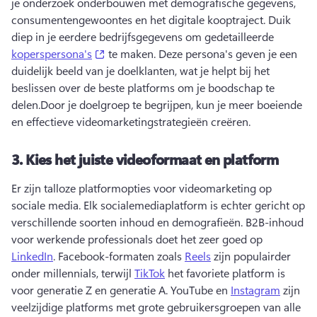
je onderzoek onderbouwen met demografische gegevens, 
consumentengewoontes en het digitale kooptraject. 
Duik 
diep in je eerdere bedrijfsgegevens om gedetailleerde 
(opens in a new tab)
koperspersona's
 te maken. 
Deze persona's geven je een 
duidelijk beeld van je doelklanten, wat je helpt bij het 
beslissen over de beste platforms om je boodschap te 
delen.
Door je doelgroep te begrijpen, kun je meer boeiende 
en effectieve videomarketingstrategieën creëren.
3.
Kies het juiste videoformaat en platform
Er zijn talloze platformopties voor videomarketing op 
sociale media. 
Elk socialemediaplatform is echter gericht op 
verschillende soorten inhoud en demografieën.
 B2B-inhoud 
voor werkende professionals doet het zeer goed op 
LinkedIn
. 
Facebook-formaten zoals 
Reels
 zijn populairder 
onder millennials, terwijl 
TikTok
 het favoriete platform is 
voor generatie Z en generatie A. 
YouTube en 
Instagram
 zijn 
veelzijdige platforms met grote gebruikersgroepen van alle 