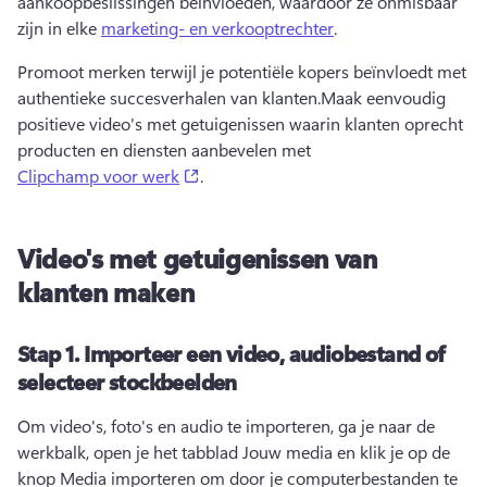
aankoopbeslissingen beïnvloeden, waardoor ze onmisbaar 
zijn in elke 
marketing- en verkooptrechter
. 
Promoot merken terwijl je potentiële kopers beïnvloedt met 
authentieke succesverhalen van klanten.
Maak eenvoudig 
positieve video's met getuigenissen waarin klanten oprecht 
producten en diensten aanbevelen met 
(opens in a new tab)
Clipchamp voor werk
. 
Video's met getuigenissen van
klanten maken
Stap 1.
Importeer een video, audiobestand of
selecteer stockbeelden
Om video's, foto's en audio te importeren, ga je naar de 
werkbalk, open je het tabblad Jouw media en klik je op de 
knop Media importeren om door je computerbestanden te 