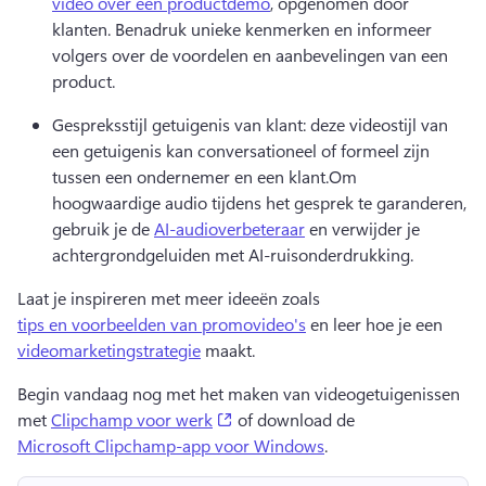
video over een productdemo
, opgenomen door 
klanten. 
Benadruk unieke kenmerken en informeer 
volgers over de voordelen en aanbevelingen van een 
product.
Gespreksstijl getuigenis van klant: deze videostijl van 
een getuigenis kan conversationeel of formeel zijn 
tussen een ondernemer en een klant.
Om 
hoogwaardige audio tijdens het gesprek te garanderen, 
gebruik je de 
AI-audioverbeteraar
 en verwijder je 
achtergrondgeluiden met AI-ruisonderdrukking. 
Laat je inspireren met meer ideeën zoals 
tips en voorbeelden van promovideo's
 en leer hoe je een 
videomarketingstrategie
 maakt. 
Begin vandaag nog met het maken van videogetuigenissen 
(opens in a new tab)
met 
Clipchamp voor werk
 of download de 
Microsoft Clipchamp-app voor Windows
. 