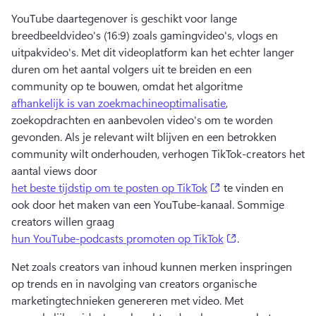
YouTube daartegenover is geschikt voor lange 
breedbeeldvideo's (16:9) zoals gamingvideo's, vlogs en 
uitpakvideo's. 
Met dit videoplatform kan het echter langer 
duren om het aantal volgers uit te breiden en een 
community op te bouwen, omdat het algoritme 
afhankelijk is van zoekmachineoptimalisatie
, 
zoekopdrachten en aanbevolen video's om te worden 
gevonden. 
Als je relevant wilt blijven en een betrokken 
community wilt onderhouden, verhogen TikTok-creators het 
aantal views door 
(opens in a new tab
het beste tijdstip om te posten op TikTok
 te vinden en 
ook door het maken van een YouTube-kanaal. 
Sommige 
creators willen graag 
(opens in a new 
hun YouTube-podcasts promoten op TikTok
. 
Net zoals creators van inhoud kunnen merken inspringen 
op trends en in navolging van creators organische 
marketingtechnieken genereren met video. 
Met 