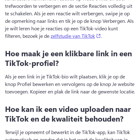
trefwoorden te verbergen en de sectie Reacties volledig uit 
te schakelen. 
Als je een reactie wilt verbergen, swipe je op 
de opmerking naar links en tik je op de knop Verbergen. 
Als 
je wilt leren hoe je reacties op een TikTok-video kunt 
(opens in a new t
filteren, bezoek je de 
zelfstudie van TikTok
. 
Hoe maak je een klikbare link in een
TikTok-profiel?
Als je een link in je TikTok-bio wilt plaatsen, klik je op de 
knop Profiel bewerken en vervolgens op de knop Je website 
toevoegen. 
Kopieer en plak de link naar de gewenste locatie. 
Hoe kan ik een video uploaden naar
TikTok en de kwaliteit behouden?
Terwijl je opneemt of bewerkt in de TikTok-app, kan TikTok 
automatisch en zonder dat je het weet de kwaliteit van je 