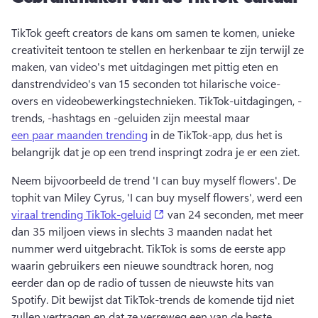
TikTok geeft creators de kans om samen te komen, unieke 
creativiteit tentoon te stellen en herkenbaar te zijn terwijl ze 
maken, van video's met uitdagingen met pittig eten en 
danstrendvideo's van 15 seconden tot hilarische voice-
overs en videobewerkingstechnieken. 
TikTok-uitdagingen, -
trends, -hashtags en -geluiden zijn meestal maar 
een paar maanden trending
 in de TikTok-app, dus het is 
belangrijk dat je op een trend inspringt zodra je er een ziet. 
Neem bijvoorbeeld de trend 'I can buy myself flowers'. 
De 
tophit van Miley Cyrus, 'I can buy myself flowers', werd een 
(opens in a new tab)
viraal trending TikTok-geluid
 van 24 seconden, met meer 
dan 35 miljoen views in slechts 3 maanden nadat het 
nummer werd uitgebracht. 
TikTok is soms de eerste app 
waarin gebruikers een nieuwe soundtrack horen, nog 
eerder dan op de radio of tussen de nieuwste hits van 
Spotify. 
Dit bewijst dat TikTok-trends de komende tijd niet 
zullen vertragen en dat ze verreweg een van de beste 