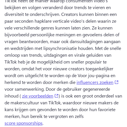
TikTok heeft de manier waarop consumenten video's 
bekijken en volgen veranderd door trends te vieren en 
diversiteit te onderschrijven. 
Creators kunnen binnen een 
paar seconden hapklare verticale video's delen waarin ze 
vele verschillende genres kunnen laten zien. Ze kunnen 
bijvoorbeeld persoonlijke meningen en gevoelens delen of 
vragen beantwoorden, maar ook dansuitdagingen aangaan 
en wedstrijden met lipsynchronisatie houden. 
Met de snelle 
omloop van trends, uitdagingen en virale geluiden van 
TikTok heb je de mogelijkheid om sneller populair te 
worden, omdat het voor nieuwe creators toegankelijker 
wordt om uitgelicht te worden op de Voor jou-pagina en 
(ope
herkend te worden door merken die 
influencers zoeken
voor samenwerking. 
Door de gebruiker gegenereerde 
(opens in a new tab)
inhoud ( 
zie voorbeelden
) is ook een groot onderdeel van 
de makerscultuur van TikTok, waardoor nieuwe makers de 
kans krijgen om gevonden te worden door hun favoriete 
merken, hun bereik te vergroten en zelfs 
score sponsorships
. 