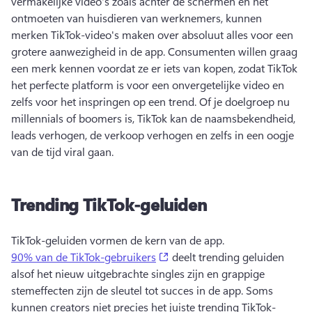
vermakelijke video's zoals achter de schermen en het 
ontmoeten van huisdieren van werknemers, kunnen 
merken TikTok-video's maken over absoluut alles voor een 
grotere aanwezigheid in de app. 
Consumenten willen graag 
een merk kennen voordat ze er iets van kopen, zodat TikTok 
het perfecte platform is voor een onvergetelijke video en 
zelfs voor het inspringen op een trend. 
Of je doelgroep nu 
millennials of boomers is, TikTok kan de naamsbekendheid, 
leads verhogen, de verkoop verhogen en zelfs in een oogje 
van de tijd viral gaan. 
Trending TikTok-geluiden
TikTok-geluiden vormen de kern van de app. 
(opens in a new tab)
90% van de TikTok-gebruikers
 deelt trending geluiden 
alsof het nieuw uitgebrachte singles zijn en grappige 
stemeffecten zijn de sleutel tot succes in de app. 
Soms 
kunnen creators niet precies het juiste trending TikTok-