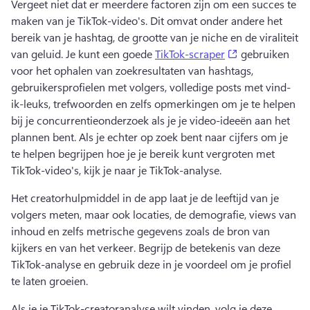
Vergeet niet dat er meerdere factoren zijn om een succes te 
maken van je TikTok-video's. 
Dit omvat onder andere het 
bereik van je hashtag, de grootte van je niche en de viraliteit 
(opens in a ne
van geluid. 
Je kunt een goede 
TikTok-scraper
 gebruiken 
voor het ophalen van zoekresultaten van hashtags, 
gebruikersprofielen met volgers, volledige posts met vind-
ik-leuks, trefwoorden en zelfs opmerkingen om je te helpen 
bij je concurrentieonderzoek als je je video-ideeën aan het 
plannen bent. 
Als je echter op zoek bent naar cijfers om je 
te helpen begrijpen hoe je je bereik kunt vergroten met 
TikTok-video's, kijk je naar je TikTok-analyse. 
Het creatorhulpmiddel in de app laat je de leeftijd van je 
volgers meten, maar ook locaties, de demografie, views van 
inhoud en zelfs metrische gegevens zoals de bron van 
kijkers en van het verkeer. 
Begrijp de betekenis van deze 
TikTok-analyse en gebruik deze in je voordeel om je profiel 
te laten groeien. 
Als je je TikTok-creatoranalyse wilt vinden, volg je deze 