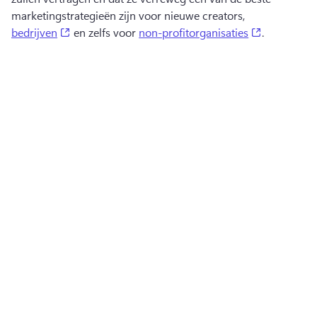
marketingstrategieën zijn voor nieuwe creators, 
(opens in a new tab)
(opens in a
bedrijven
 en zelfs voor 
non-profitorganisaties
. 