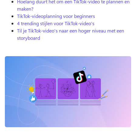
Hoelang duurt het om een TikTok-video te plannen en
maken?
TikTok-videoplanning voor beginners
4 trending stijlen voor TikTok-video's
Til je TikTok-video's naar een hoger niveau met een
storyboard