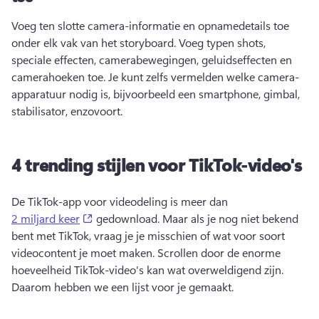
Voeg ten slotte camera-informatie en opnamedetails toe 
onder elk vak van het storyboard. 
Voeg typen shots, 
speciale effecten, camerabewegingen, geluidseffecten en 
camerahoeken toe. 
Je kunt zelfs vermelden welke 
camera-
apparatuur nodig is
, bijvoorbeeld een smartphone, gimbal, 
stabilisator, enzovoort. 
4 trending stijlen voor TikTok-video's
De TikTok-app voor videodeling is meer dan 
(opens in a new tab)
2 miljard keer
 gedownload. 
Maar als je nog niet bekend 
bent met TikTok, vraag je je misschien of wat voor soort 
videocontent je moet maken. 
Scrollen door de enorme 
hoeveelheid TikTok-video's kan wat overweldigend zijn. 
Daarom hebben we een lijst voor je gemaakt. 