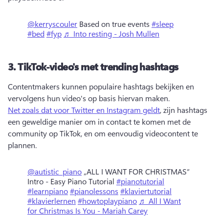
@kerryscouler
Based on true events
#sleep
#bed
#fyp
♬ Into resting - Josh Mullen
3.
TikTok-video's met trending hashtags
Contentmakers kunnen populaire hashtags bekijken en 
vervolgens hun video's op basis hiervan maken. 
Net zoals dat voor Twitter en Instagram geldt
, zijn hashtags 
een geweldige manier om in contact te komen met de 
community op TikTok, en om eenvoudig videocontent te 
plannen. 
@autistic_piano
„ALL I WANT FOR CHRISTMAS“
Intro - Easy Piano Tutorial
#pianotutorial
#learnpiano
#pianolessons
#klaviertutorial
#klavierlernen
#howtoplaypiano
♬ All I Want
for Christmas Is You - Mariah Carey