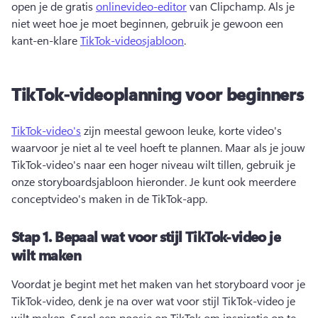
open je de gratis 
onlinevideo-editor
 van Clipchamp. 
Als je 
niet weet hoe je moet beginnen, gebruik je gewoon een 
kant-en-klare 
TikTok-videosjabloon
. 
TikTok-videoplanning voor beginners
TikTok-video's
 zijn meestal gewoon leuke, korte video's 
waarvoor je niet al te veel hoeft te plannen. 
Maar als je jouw 
TikTok-video's naar een hoger niveau wilt tillen, gebruik je 
onze storyboardsjabloon hieronder. 
Je kunt ook meerdere 
conceptvideo's maken in de TikTok-app. 
Stap 1.
Bepaal wat voor stijl TikTok-video je
wilt maken
Voordat je begint met het maken van het storyboard voor je 
TikTok-video, denk je na over wat voor stijl TikTok-video je 
wilt maken. 
Scrol een poosje op TikTok om inspiratie op te 