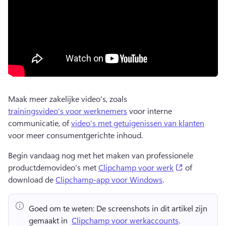
Maak meer zakelijke video's, zoals 
trainingsvideo's voor werknemers
 voor interne 
communicatie, of 
video's met getuigenissen van klanten
voor meer consumentgerichte inhoud. 
Begin vandaag nog met het maken van professionele 
(opens in a 
productdemovideo's met 
Clipchamp voor werk
 of 
download de 
Clipchamp-app voor Windows
. 
Goed om te weten:
 De screenshots in dit artikel zijn 
gemaakt in ⁠ 
Clipchamp voor werkaccounts
. 