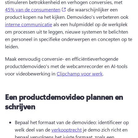
stimuleren betrokkenheid en verhogen conversies, met 
(opens in a new tab)
45% van de consumenten
 die waarschijnlijker een 
product kopen na het kijken. 
Demovideo's verbeteren ook 
interne communicatie
 als een hulpmiddel op de werkplek 
om processen uit te leggen, nieuwe systemen te belichten 
en personeel in specifieke onderwerpen en concepten op te 
leiden. 
Maak eenvoudig conversie- en efficiëntieverhogende 
productdemovideo's met de webcamrecorder en AI-tools 
voor videobewerking in 
Clipchamp voor werk
. 
Een productdemovideo plannen en
schrijven
Bepaal het formaat van de demovideo: identificeer op 
welk deel van de 
verkooptrecht
 je demo zich richt en 
bepaal vervolgens het juiste formaat, zoals een 