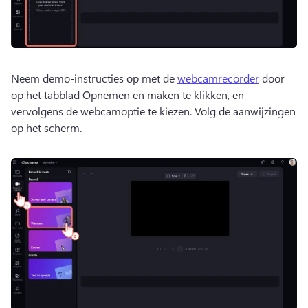
Neem demo-instructies op met de 
webcamrecorder
 door 
op het tabblad Opnemen en maken te klikken, en 
vervolgens de webcamoptie te kiezen. 
Volg de aanwijzingen 
op het scherm.