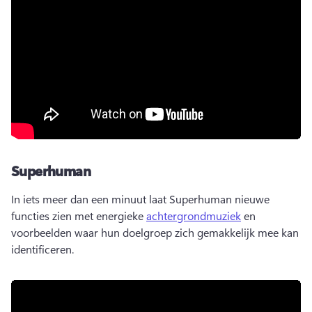
Superhuman
In iets meer dan een minuut laat Superhuman nieuwe 
functies zien met energieke 
achtergrondmuziek
 en 
voorbeelden waar hun doelgroep zich gemakkelijk mee kan 
identificeren. 