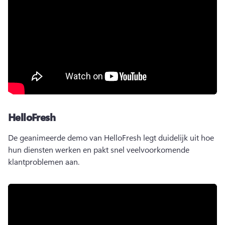
HelloFresh
De geanimeerde demo van HelloFresh legt duidelijk uit hoe 
hun diensten werken en pakt snel veelvoorkomende 
klantproblemen aan.