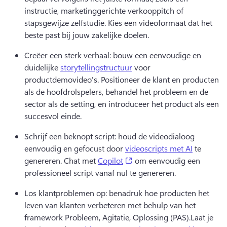
instructie, marketinggerichte verkooppitch of 
stapsgewijze zelfstudie. 
Kies een videoformaat dat het 
beste past bij jouw zakelijke doelen.
Creëer een sterk verhaal: bouw een eenvoudige en 
duidelijke 
storytellingstructuur
 voor 
productdemovideo's. 
Positioneer de klant en producten 
als de hoofdrolspelers, behandel het probleem en de 
sector als de setting, en introduceer het product als een 
succesvol einde.
Schrijf een beknopt script: houd de videodialoog 
eenvoudig en gefocust door 
videoscripts met AI
 te 
(opens in a new tab)
genereren. 
Chat met 
Copilot
 om eenvoudig een 
professioneel script vanaf nul te genereren. 
Los klantproblemen op: benadruk hoe producten het 
leven van klanten verbeteren met behulp van het 
framework Probleem, Agitatie, Oplossing (PAS).
Laat je 