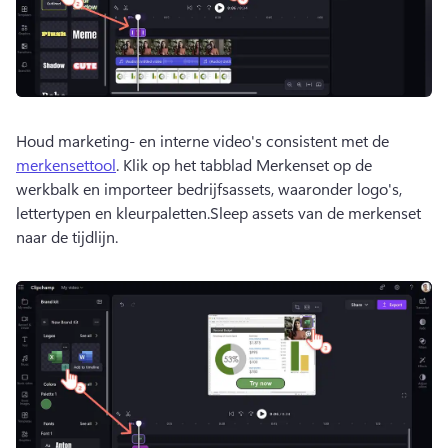
Houd marketing- en interne video's consistent met de 
merkensettool
. 
Klik op het tabblad Merkenset op de 
werkbalk en importeer bedrijfsassets, waaronder logo's, 
lettertypen en kleurpaletten.
Sleep assets van de merkenset 
naar de tijdlijn.