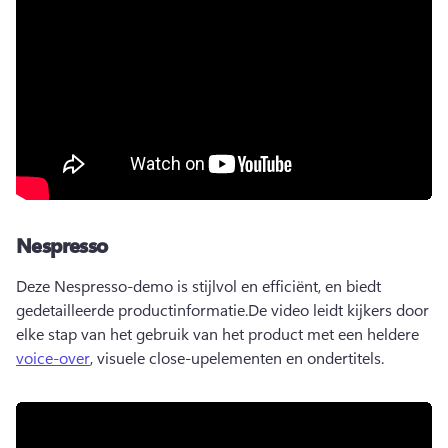
Nespresso
Deze Nespresso-demo is stijlvol en efficiënt, en biedt 
gedetailleerde productinformatie.
De video leidt kijkers door 
elke stap van het gebruik van het product met een heldere 
voice-over
, visuele close-upelementen en ondertitels. 