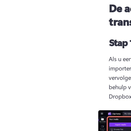
De a
tran
Stap 
Als u ee
importer
vervolge
behulp v
Dropbox 