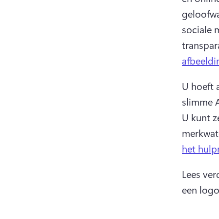
geloofwa
sociale 
transpar
afbeeldi
U hoeft 
U kunt z
merkwat
het hulp
Lees ver
een logo