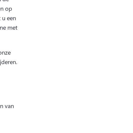
n op 
 u een 
ne met 
nze 
slimme AI-technologie de achtergrond voor u te laten verwijderen. 
n van 