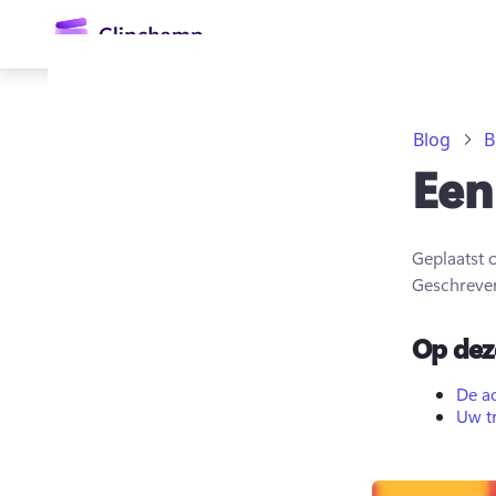
hoofdinhoud
Blog
B
Een
Geplaatst 
Geschreve
Aanmelden
Op dez
Gratis uitproberen
De a
Uw t