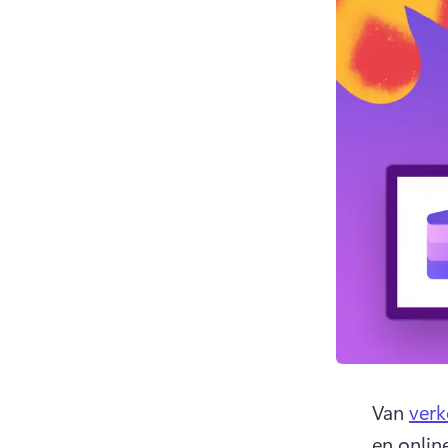
Van 
ver
en onlin