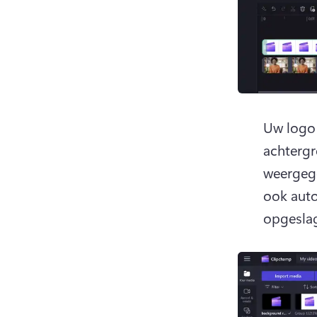
Uw logo 
achtergr
weergege
ook aut
opgeslag