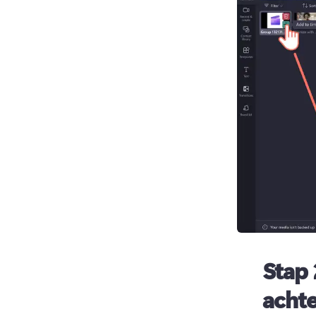
Stap 
acht