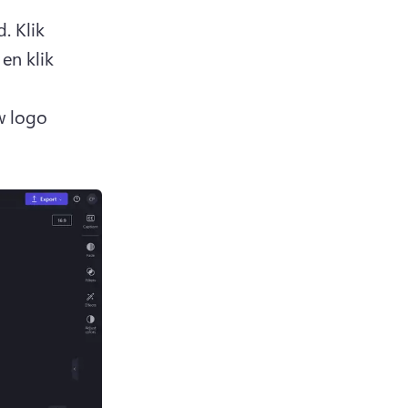
. 
Klik 
n klik 
 logo 