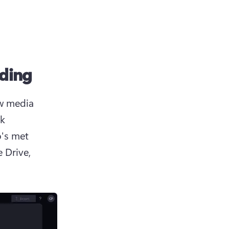
lding
w media 
k 
's met 
Drive, 