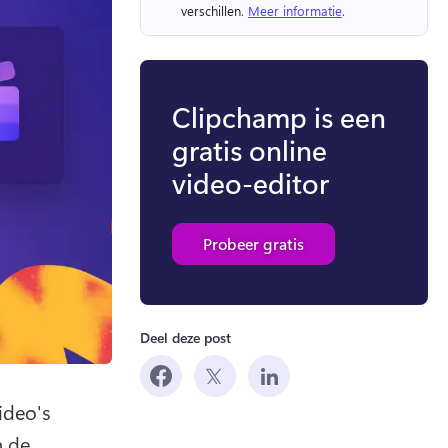
verschillen. 
Meer informatie
. 
Clipchamp is een
gratis online
video-editor
Probeer gratis
Deel deze post
deo's 
 de 