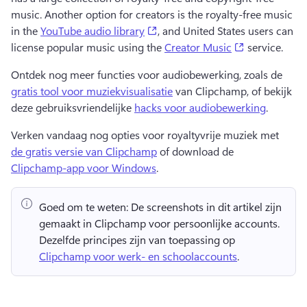
music. Another option for creators is the royalty-free music 
(opens in a new tab)
in the 
YouTube audio library
, and United States users can 
(opens in a n
license popular music using the 
Creator Music
 service.
Ontdek nog meer functies voor audiobewerking, zoals de 
gratis tool voor muziekvisualisatie
 van Clipchamp, of bekijk 
deze gebruiksvriendelijke 
hacks voor audiobewerking
. 
Verken vandaag nog opties voor royaltyvrije muziek met 
de gratis versie van Clipchamp
 of download de 
Clipchamp-app voor Windows
. 
Goed om te weten:
 De screenshots in dit artikel zijn 
gemaakt in Clipchamp voor persoonlijke accounts. 
Dezelfde principes zijn van toepassing op 
Clipchamp voor werk- en schoolaccounts
. 