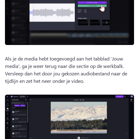
Als je de media hebt toegevoegd aan het tabblad 'Jouw 
media', ga je weer terug naar die sectie op de werkbalk. 
Versleep dan het door jou gekozen audiobestand naar de 
tijdlijn en zet het neer onder je video.