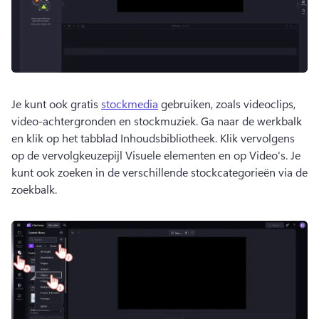
Je kunt ook gratis 
stockmedia
 gebruiken, zoals videoclips, 
video-achtergronden en stockmuziek. 
Ga naar de werkbalk 
en klik op het tabblad Inhoudsbibliotheek. Klik vervolgens 
op de vervolgkeuzepijl Visuele elementen en op Video's. 
Je 
kunt ook zoeken in de verschillende stockcategorieën via de 
zoekbalk.