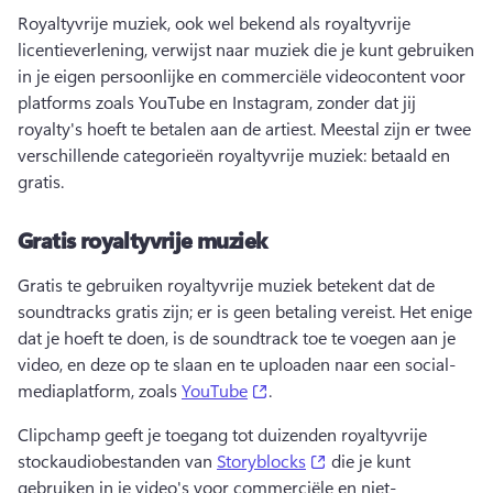
Royaltyvrije muziek, ook wel bekend als royaltyvrije 
licentieverlening, verwijst naar muziek die je kunt gebruiken 
in je eigen persoonlijke en commerciële videocontent voor 
platforms zoals YouTube en Instagram, zonder dat jij 
royalty's hoeft te betalen aan de artiest. 
Meestal zijn er twee 
verschillende categorieën royaltyvrije muziek: betaald en 
gratis. 
Gratis royaltyvrije muziek
Gratis te gebruiken royaltyvrije muziek betekent dat de 
soundtracks gratis zijn; er is geen betaling vereist. 
Het enige 
dat je hoeft te doen, is de soundtrack toe te voegen aan je 
video, en deze op te slaan en te uploaden naar een social-
(opens in a new tab)
mediaplatform, zoals 
YouTube
. 
Clipchamp geeft je toegang tot duizenden royaltyvrije 
(opens in a new tab)
stockaudiobestanden van 
Storyblocks
 die je kunt 
gebruiken in je video's voor commerciële en niet-