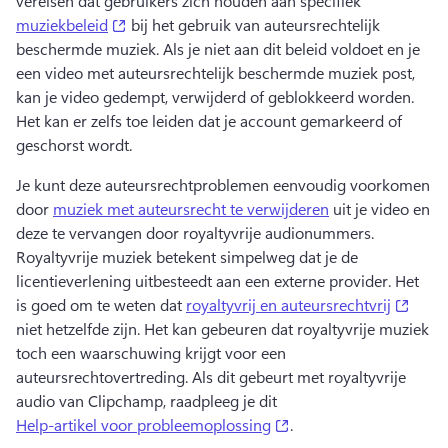
vereisen dat gebruikers zich houden aan specifiek 
(opens in a new tab)
muziekbeleid
 bij het gebruik van auteursrechtelijk 
beschermde muziek. 
Als je niet aan dit beleid voldoet en je 
een video met auteursrechtelijk beschermde muziek post, 
kan je video gedempt, verwijderd of geblokkeerd worden. 
Het kan er zelfs toe leiden dat je account gemarkeerd of 
geschorst wordt.
Je kunt deze auteursrechtproblemen eenvoudig voorkomen 
door 
muziek met auteursrecht te verwijderen
 uit je video en 
deze te vervangen door royaltyvrije audionummers. 
Royaltyvrije muziek betekent simpelweg dat je de 
licentieverlening uitbesteedt aan een externe provider. 
Het 
(open
is goed om te weten dat 
royaltyvrij en auteursrechtvrij
niet hetzelfde zijn. 
Het kan gebeuren dat royaltyvrije muziek 
toch een waarschuwing krijgt voor een 
auteursrechtovertreding. 
Als dit gebeurt met royaltyvrije 
audio van Clipchamp, raadpleeg je dit 
(opens in a new tab)
Help-artikel voor probleemoplossing
. 