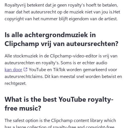
Royaltyvrij betekent dat je geen royalty's hoeft te betalen, 
maar dat het auteursrecht op de muziek niet van jou is.
Het 
copyright van het nummer blijft eigendom van de artiest.
Is alle achtergrondmuziek in
Clipchamp vrij van auteursrechten?
Alle stockmuziek in de Clipchamp-video-editor is vrij van 
auteursrechten en royalty's. 
Soms is er echter audio 
(opens in a new tab)
kan door
 YouTube en TikTok worden gemarkeerd voor 
auteursrechtclaims. 
Dit kan meestal snel worden betwist en 
rechtgezet. 
What is the best YouTube royalty-
free music?
The safest option is the Clipchamp content library which 
has a large collection of royalty-free and copyright-free 