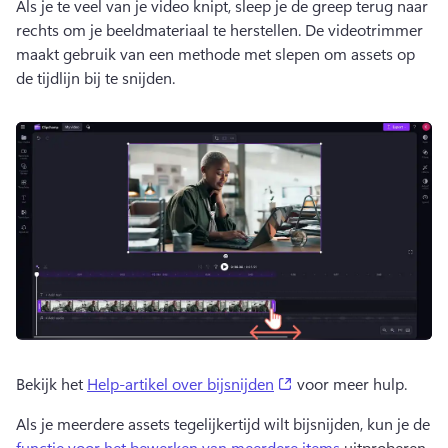
Als je te veel van je video knipt, sleep je de greep terug naar 
rechts om je beeldmateriaal te herstellen. 
De videotrimmer 
maakt gebruik van een methode met slepen om assets op 
de tijdlijn bij te snijden. 
(opens in a new tab)
Bekijk het 
Help-artikel over bijsnijden
 voor meer hulp. 
Als je meerdere assets tegelijkertijd wilt bijsnijden, kun je de 
functie voor het bewerken van meerdere items
 uitproberen. 