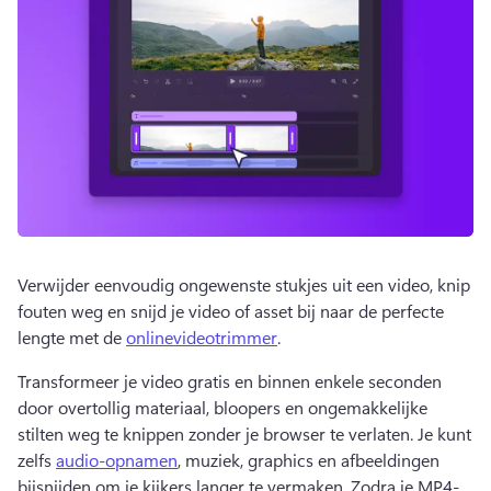
Verwijder eenvoudig ongewenste stukjes uit een video, knip 
fouten weg en snijd je video of asset bij naar de perfecte 
lengte met de 
onlinevideotrimmer
. 
Transformeer je video gratis en binnen enkele seconden 
door overtollig materiaal, bloopers en ongemakkelijke 
stilten weg te knippen zonder je browser te verlaten. 
Je kunt 
zelfs 
audio-opnamen
, muziek, graphics en afbeeldingen 
bijsnijden om je kijkers langer te vermaken. 
Zodra je MP4- 