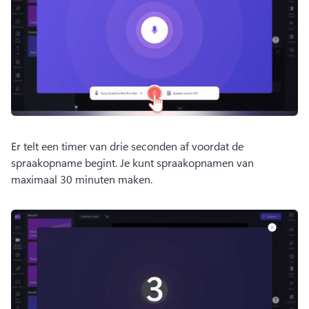
Er telt een timer van drie seconden af voordat de 
spraakopname begint. 
Je kunt spraakopnamen van 
maximaal 30 minuten maken. 