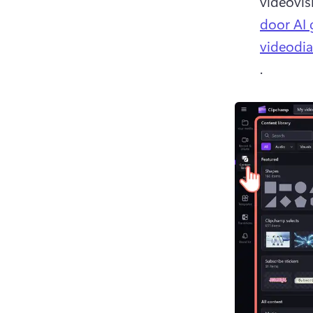
videovis
door AI 
videodia
. 