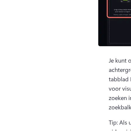
Je kunt o
achtergr
tabblad 
voor vis
zoeken i
zoekbalk
Tip: Als