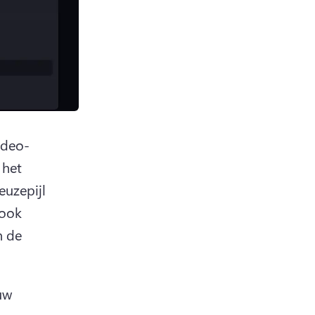
ideo-
het 
uzepijl 
ook 
 de 
w 