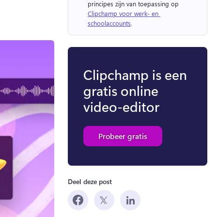
principes zijn van toepassing op 
Clipchamp voor werk- en 
schoolaccounts
. 
Clipchamp is een
gratis online
video-editor
Probeer gratis
Deel deze post