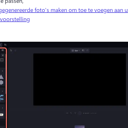
ie passen, 
gegenereerde foto's maken om toe te voegen aan 
voorstelling