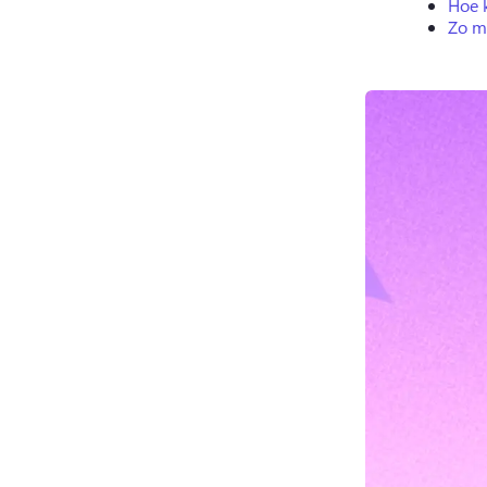
Hoe k
Zo m