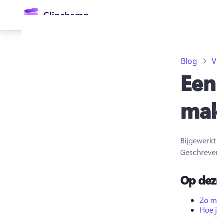
hoofdinhoud
Blog
V
Een
ma
Bijgewerk
Aanmelden
Geschreve
Gratis uitproberen
Op dez
Zo ma
Hoe j