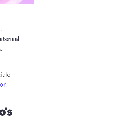
diavoorstelling te maken die de aandacht van je kijkers trekt. 
teriaal 
. 
ale 
or
. 
o's