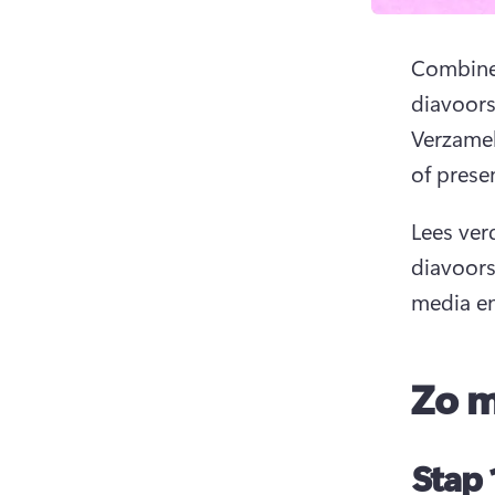
Combinee
Verzamel
of prese
Lees ver
diavoors
media en
Zo m
Stap 