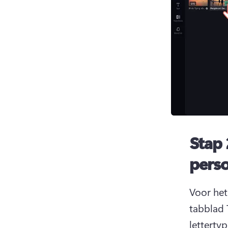
Stap 
perso
Voor het
tabblad 
lettertyp