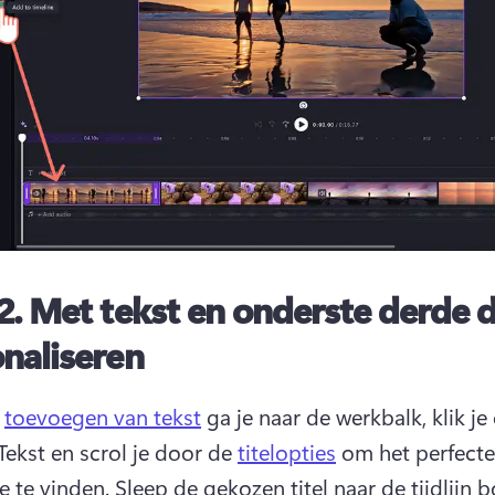
2.
Met tekst en onderste derde 
naliseren
 
toevoegen van tekst
 ga je naar de werkbalk, klik je 
Tekst en scrol je door de 
titelopties
 om het perfecte 
e te vinden. 
Sleep de gekozen titel naar de tijdlijn b