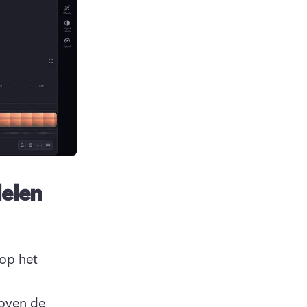
delen
op het 
oven de 