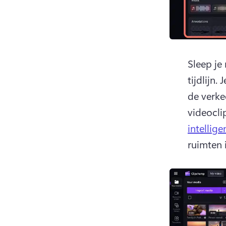
Sleep je
tijdlijn. 
J
de verke
videocli
intellig
ruimten 