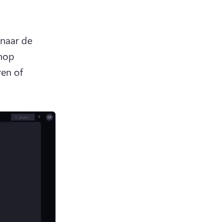
naar de 
nop 
n of 