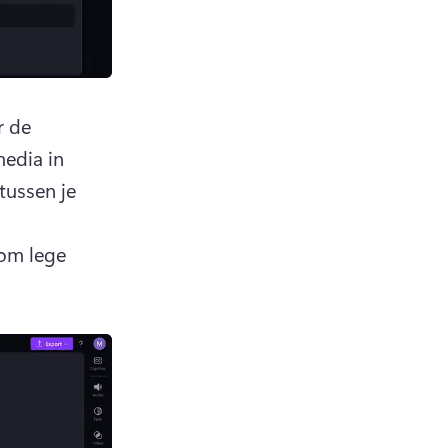
 de 
edia in 
tussen je 
om lege 