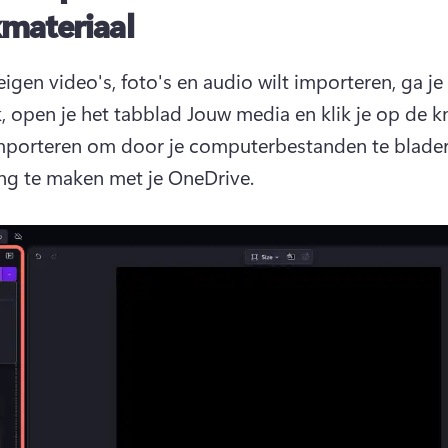
materiaal
 eigen video's, foto's en audio wilt importeren, ga je 
, open je het tabblad Jouw media en klik je op de k
porteren om door je computerbestanden te bladere
ng te maken met je OneDrive. 