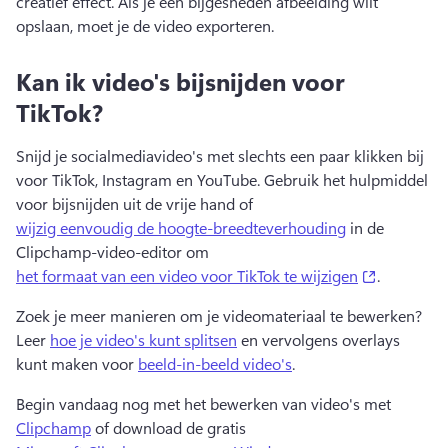
creatief effect. 
Als je een bijgesneden afbeelding wilt 
opslaan, moet je de video exporteren.
Kan ik video's bijsnijden voor
TikTok?
Snijd je socialmediavideo's met slechts een paar klikken bij 
voor TikTok, Instagram en YouTube. 
Gebruik het hulpmiddel 
voor bijsnijden uit de vrije hand of 
wijzig eenvoudig de hoogte-breedteverhouding
 in de 
Clipchamp-video-editor om 
(opens in 
het formaat van een video voor TikTok te wijzigen
. 
Zoek je meer manieren om je videomateriaal te bewerken? 
Leer 
hoe je video's kunt splitsen
 en vervolgens overlays 
kunt maken voor 
beeld-in-beeld video's
. 
Begin vandaag nog met het bewerken van video's met 
Clipchamp
 of download de gratis 