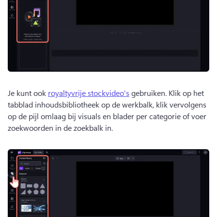
Je kunt ook 
royaltyvrije stockvideo's
 gebruiken. 
Klik op het 
tabblad inhoudsbibliotheek op de werkbalk, klik vervolgens 
op de pijl omlaag bij visuals en blader per categorie of voer 
zoekwoorden in de zoekbalk in. 