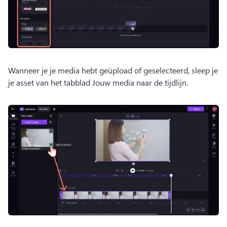
Wanneer je je media hebt geüpload of geselecteerd, sleep je 
je asset van het tabblad Jouw media naar de tijdlijn. 