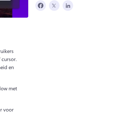
uikers 
maken gebruik van het toetsenbord in plaats van de muis of cursor. 
id en 
low met 
 voor 