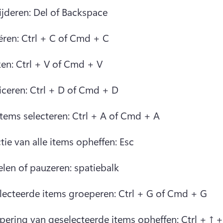
ijderen: Del of Backspace
ëren: Ctrl + C of Cmd + C
ken: Ctrl + V of Cmd + V
iceren: Ctrl + D of Cmd + D
items selecteren: Ctrl + A of Cmd + A
tie van alle items opheffen: Esc
elen of pauzeren: spatiebalk
lecteerde items groeperen: Ctrl + G of Cmd + G
ering van geselecteerde items opheffen: Ctrl + ↑ + 