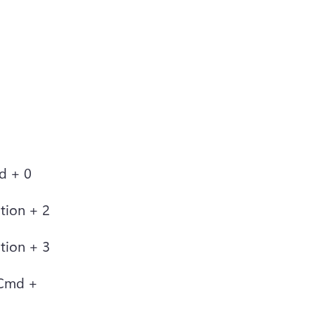
md + 0
tion + 2
ption + 3
 Cmd + 