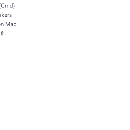
(Cmd)-
kers 
en Mac 
⇧. 