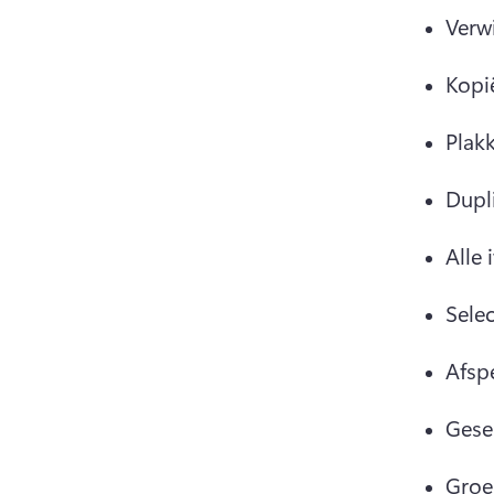
Verw
Kopi
Plak
Dupl
Alle 
Selec
Afsp
Gese
Groep