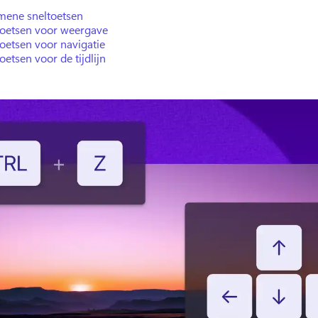
mene sneltoetsen
toetsen voor weergave
oetsen voor navigatie
oetsen voor de tijdlijn