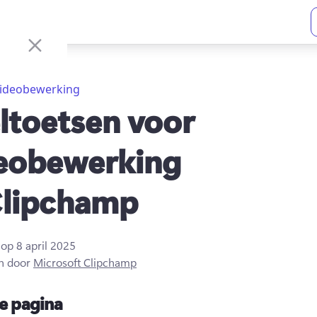
ideobewerking
ltoetsen voor
eobewerking
Clipchamp
t op
8 april 2025
n door
Microsoft Clipchamp
e pagina