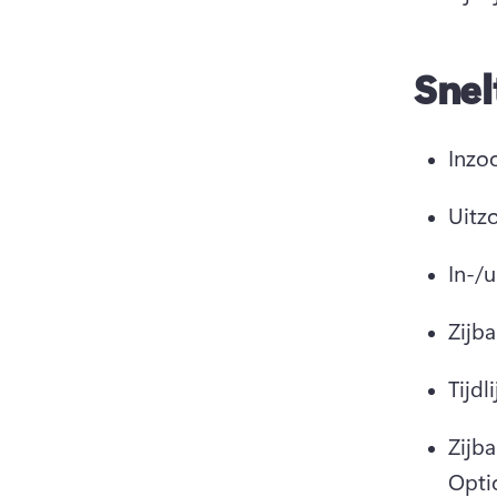
Snel
Inzo
Uitzo
In-/
Zijb
Tijdl
Zijba
Opti