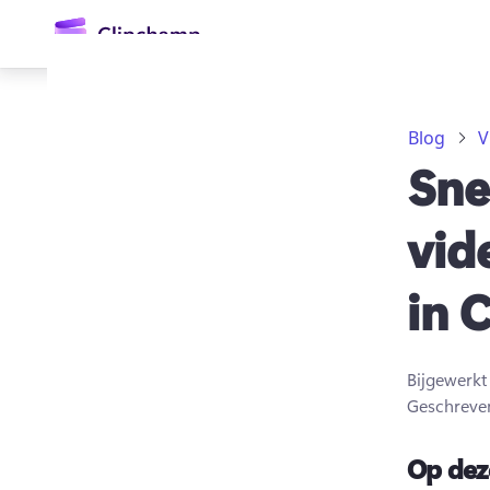
hoofdinhoud
Blog
V
Sne
vid
in 
Aanmelden
Gratis uitproberen
Bijgewerk
Geschreve
Op dez