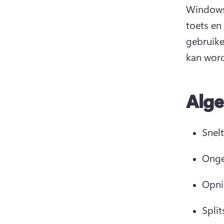
Windows
toets en
gebruike
kan word
Alge
Snel
Onge
Opni
Split