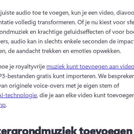
juiste audio toe te voegen, kun je een video, diavoor
ntatie volledig transformeren. 
Of je nu kiest voor sfe
ondmuziek en krachtige geluidseffecten of voor bo
ers, audio kan in slechts enkele seconden de impact
en, de aandacht trekken en emoties opwekken.
oe je royaltyvrije 
muziek kunt toevoegen aan video
3-bestanden gratis kunt importeren. 
We bespreken
van originele voice-overs met je eigen stem of 
I-technologie
, die je aan elke video kunt toevoege
mp
. 
ergrondmuziek toevoegen