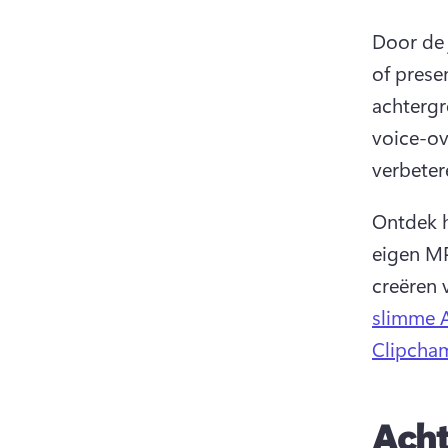
Door de 
of prese
achtergr
voice-ov
verbeter
Ontdek h
eigen MP
creëren 
slimme A
Clipcha
Acht