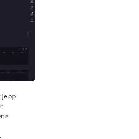
 je op 
t 
tis 
.