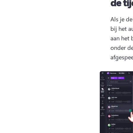
de tij
Als je d
bij het 
aan het b
onder de
afgespee