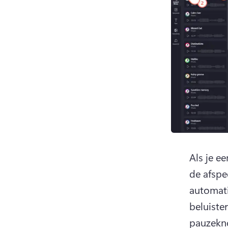
Als je ee
de afspe
automati
beluiste
pauzekno