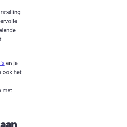
stelling 
ervolle 
eiende 
 
's
 en je 
 ook het 
n met 
 aan