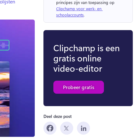
lijsten
principes zijn van toepassing op 
Clipchamp voor werk- en 
schoolaccounts
. 
Clipchamp is een
gratis online
video-editor
Probeer gratis
Deel deze post