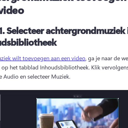
video
1.
Selecteer achtergrondmuziek 
dsbibliotheek
ziek wilt toevoegen aan een video
, ga je naar de we
je op het tabblad Inhoudsbibliotheek. 
Klik vervolgens
e Audio en selecteer Muziek.