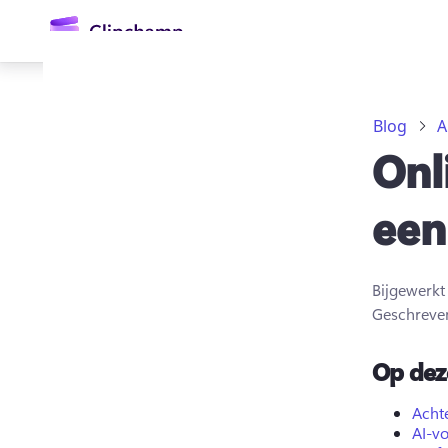
hoofdinhoud
Blog
A
Onl
een
Bijgewerk
Aanmelden
Geschreve
Gratis uitproberen
Op dez
Acht
AI-v