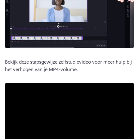
Bekijk deze stapsgewijze zelfstudievideo voor meer hulp bij 
het verhogen van je MP4-volume.