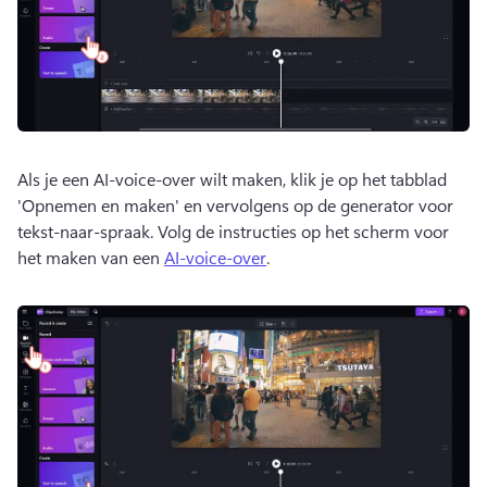
Als je een ​​AI-voice-over wilt maken, klik je op het tabblad 
'Opnemen en maken' en vervolgens op de generator voor 
tekst-naar-spraak. 
Volg de instructies op het scherm voor 
het maken van een 
AI-voice-over
. 