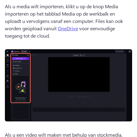
Als u media wilt importeren, klikt u op de knop Media 
importeren op het tabblad Media op de werkbalk en 
uploadt u vervolgens vanaf een computer. 
Files kan ook 
worden geüpload vanuit 
OneDrive
 voor eenvoudige 
toegang tot de cloud. 
Als u een video wilt maken met behulp van stockmedia, 