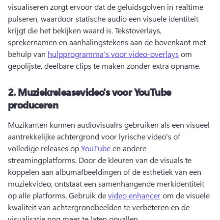
visualiseren zorgt ervoor dat de geluidsgolven in realtime 
pulseren, waardoor statische audio een visuele identiteit 
krijgt die het bekijken waard is. 
Tekstoverlays, 
sprekernamen en aanhalingstekens aan de bovenkant met 
behulp van 
hulpprogramma's voor video-overlays
 om 
gepolijste, deelbare clips te maken zonder extra opname. 
2.
Muziekreleasevideo's voor YouTube
produceren
Muzikanten kunnen audiovisualrs gebruiken als een visueel 
aantrekkelijke achtergrond voor lyrische video's of 
volledige releases op 
YouTube
 en andere 
streamingplatforms. 
Door de kleuren van de visuals te 
koppelen aan albumafbeeldingen of de esthetiek van een 
muziekvideo, ontstaat een samenhangende merkidentiteit 
op alle platforms. 
Gebruik de 
video enhancer
 om de visuele 
kwaliteit van achtergrondbeelden te verbeteren en de 
visualisatie nog meer te laten opvallen. 