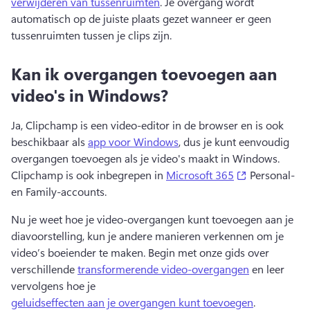
verwijderen van tussenruimten
. 
Je overgang wordt 
automatisch op de juiste plaats gezet wanneer er geen 
tussenruimten tussen je clips zijn.
Kan ik overgangen toevoegen aan
video's in Windows?
Ja, Clipchamp is een video-editor in de browser en is ook 
beschikbaar als 
app voor Windows
, dus je kunt eenvoudig 
overgangen toevoegen als je video's maakt in Windows. 
(opens in a n
Clipchamp is ook inbegrepen in 
Microsoft 365
 Personal- 
en Family-accounts. 
Nu je weet hoe je video-overgangen kunt toevoegen aan je 
diavoorstelling, kun je andere manieren verkennen om je 
video’s boeiender te maken. 
Begin met onze gids over 
verschillende 
transformerende video-overgangen
 en leer 
vervolgens hoe je 
geluidseffecten aan je overgangen kunt toevoegen
. 