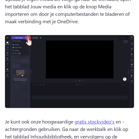
het tabblad Jouw media en klik op de knop Media 
importeren om door je computerbestanden te bladeren of 
maak verbinding met je OneDrive. 
Je kunt ook onze hoogwaardige 
gratis stockvideo's
 en -
achtergronden gebruiken. 
Ga naar de werkbalk en klik op 
het tabblad Inhoudsbibliotheek, en vervolgens op de 