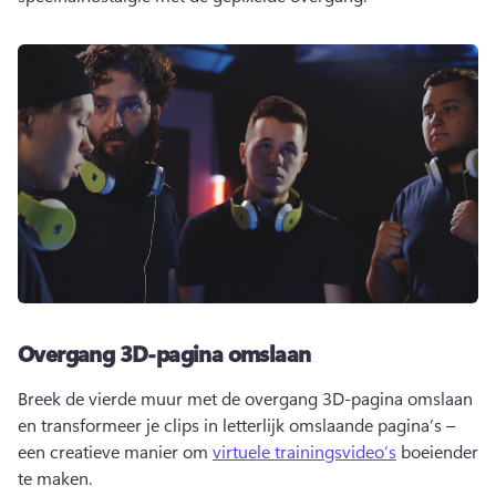
Overgang 3D-pagina omslaan
Breek de vierde muur met de overgang 3D-pagina omslaan 
en transformeer je clips in letterlijk omslaande pagina’s – 
een creatieve manier om 
virtuele trainingsvideo’s
 boeiender 
te maken. 