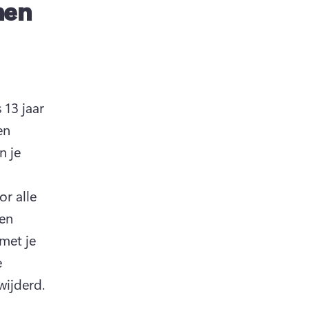
nen
13 jaar 
n 
 je 
 alle 
en 
et je 
 
wijderd. 