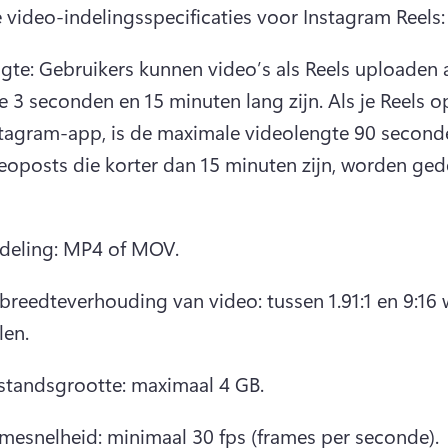
e video-indelingsspecificaties voor Instagram Reels:
gte: Gebruikers kunnen video’s als Reels uploaden al
e 3 seconden en 15 minuten lang zijn. 
Als je Reels 
stagram-app, is de maximale videolengte 90 seconde
eoposts die korter dan 15 minuten zijn, worden gede
opens in a new tab)
 
deling: MP4 of MOV.
reedteverhouding van video: tussen 1.91:1 en 9:16 
len.
tandsgrootte: maximaal 4 GB.
mesnelheid: minimaal 30 fps (frames per seconde).