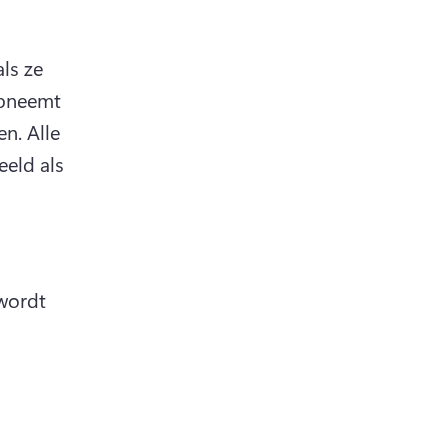
s ze 
opneemt 
n. 
Alle 
eld als 
wordt 