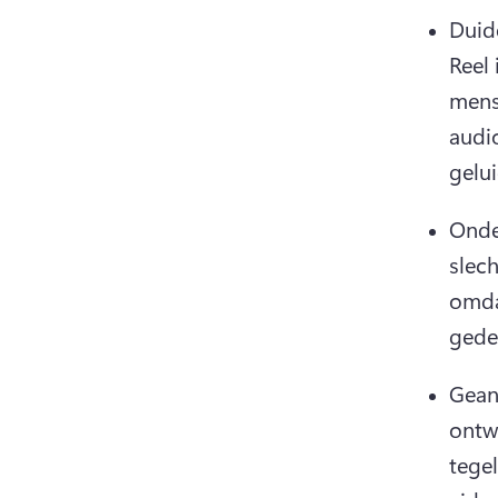
Duid
Reel 
mens
audio
gelu
Onde
slech
omda
gede
Gean
ontw
tegel