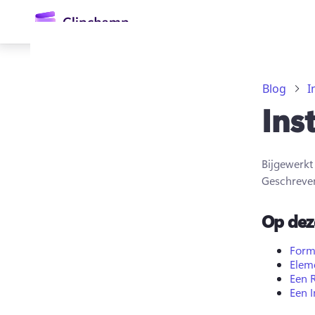
hoofdinhoud
Blog
I
Ins
Bijgewerk
Geschreve
Aanmelden
Op dez
Gratis uitproberen
Forma
Elem
Een 
Een 