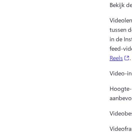
Bekijk d
Videolen
tussen d
in de In
feed-vid
(
Reels
.
Video-in
Hoogte-b
aanbevo
Videobes
Videofra