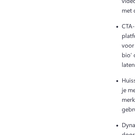
vide
met 
CTA-
plat
voor
bio’ 
laten
Huiss
je m
merk
gebru
Dyna
door