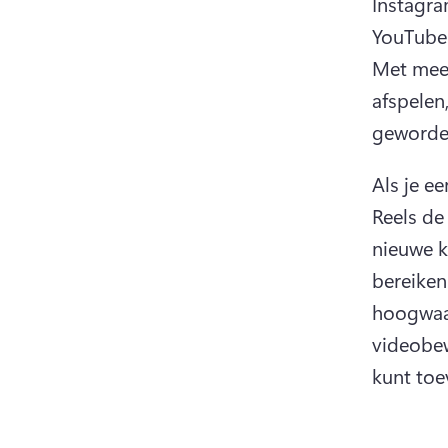
Instagra
YouTube 
Met mee
afspelen
geworden
Als je e
Reels de
nieuwe k
bereiken.
hoogwaar
videobewe
kunt toe