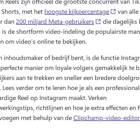
m Reels zijn officieel de grootste concurrent van Tik
(opens i
Shorts, met het 
hoogste kijkpercentage
(opens in a ne
r dan 
200 miljard Meta-gebruikers
 die dagelijks 
, is de shortform video-indeling de populairste mani
 om video’s online te bekijken. 
en inhoudsmaker of bedrijf bent, is de functie Instag
 perfecte manier om loyale volgers gemakkelijk te bo
ijkers aan te trekken en sneller een bredere doelgroe
 
Lees verder om te leren hoe je als een professional
dige Reel op Instagram maakt. 
Verken 
rkingstips, richtlijnen en hoe je extra effecten en f
voegen met behulp van de 
Clipchamp-video-editor