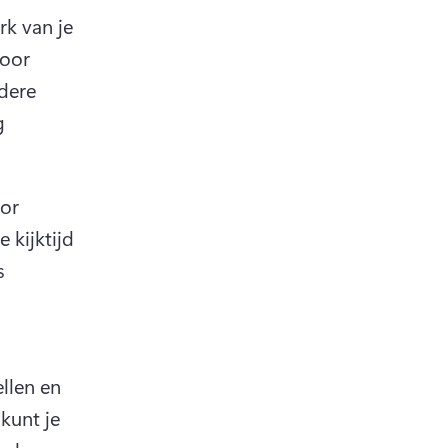
k van je 
oor 
ere 
 
or 
kijktijd 
 
len en 
 kunt je 