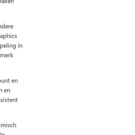
maken 
dere 
aphics 
eling in 
 merk 
unt en 
 en 
istent 
misch 
e 