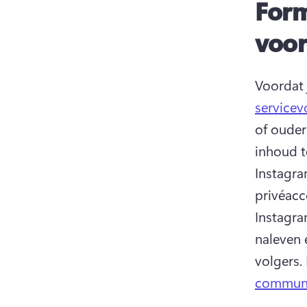
Form
voor
Voordat 
service
of ouder
inhoud t
Instagra
privéacc
Instagram
naleven 
volgers. 
communit