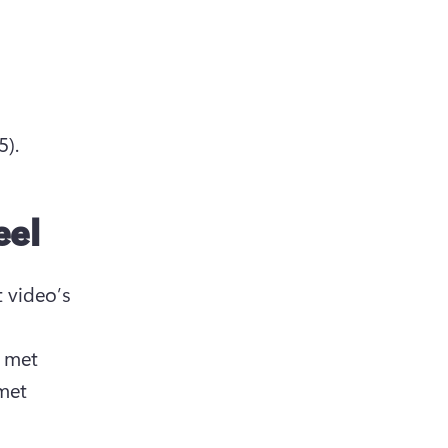
5).
eel
video’s 
 met 
et 