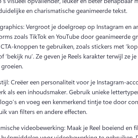
o’s visueel opvallender, leuker en beter behapbaar 
duidelijke en charismatische geanimeerde tekst.
graphics: Vergroot je doelgroep op Instagram en an
forms zoals TikTok en YouTube door geanimeerde gr
 CTA-knoppen te gebruiken, zoals stickers met ‘kopp
of ‘bekijk nu’. 
Ze geven je Reels karakter terwijl ze je
 groeien.
tijl: Creëer een personaliteit voor je Instagram-acco
erk als een inhoudsmaker. 
Gebruik unieke lettertypen
logo’s en voeg een kenmerkend tintje toe door cons
ik van filters en andere effecten.
mische videobewerking: Maak je Reel boeiend en fil
 hulpmiddelen voor videobewerking te gebruiken. 
D