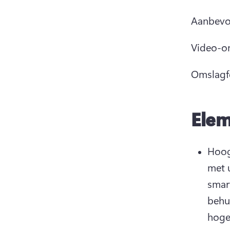
Aanbevol
Video-on
Omslagfo
Elem
Hoog
met 
smar
behu
hoge 