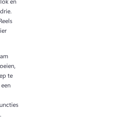
Tok en 
n a new tab)
 van alle drie. 
w tab)
Reels 
er 
ram 
eien, 
p te 
 een 
uncties 
. 