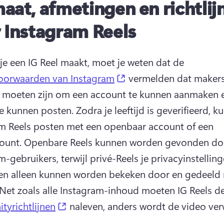
aat, afmetingen en richtlij
 Instagram Reels
je een IG Reel maakt, moet je weten dat de 
(opens in a new tab)
voorwaarden van Instagram
 vermelden dat makers 
 moeten zijn om een account te kunnen aanmaken e
e kunnen posten. 
Zodra je leeftijd is geverifieerd, kun
m Reels posten met een openbaar account of een 
ount. 
Openbare Reels kunnen worden gevonden door
-gebruikers, terwijl privé-Reels je privacyinstelling
en alleen kunnen worden bekeken door en gedeeld m
Net zoals alle Instagram-inhoud moeten IG Reels de
(opens in a new tab)
yrichtlijnen
 naleven, anders wordt de video ver