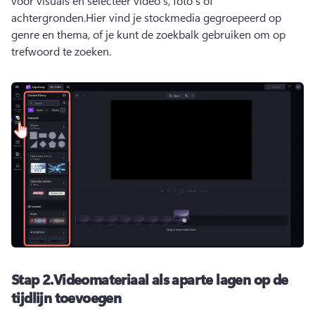
voor visuals en selecteer video's, foto's of 
achtergronden.
Hier vind je stockmedia gegroepeerd op 
genre en thema, of je kunt de zoekbalk gebruiken om op 
trefwoord te zoeken.
Stap 2.
Videomateriaal als aparte lagen op de
tijdlijn toevoegen