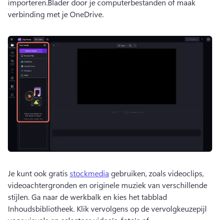
importeren.
Blader door je computerbestanden of maak 
verbinding met je OneDrive.
Je kunt ook gratis 
stockmedia
 gebruiken, zoals videoclips, 
videoachtergronden en originele muziek van verschillende 
stijlen. 
Ga naar de werkbalk en kies het tabblad 
Inhoudsbibliotheek. Klik vervolgens op de vervolgkeuzepijl 