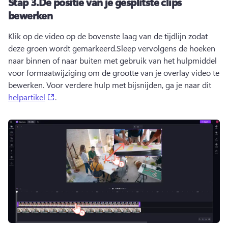
Stap 3.
De positie van je gesplitste clips
bewerken
Klik op de video op de bovenste laag van de tijdlijn zodat 
deze groen wordt gemarkeerd.
Sleep vervolgens de hoeken 
naar binnen of naar buiten met gebruik van het 
hulpmiddel 
voor formaatwijziging
 om de grootte van je overlay video te 
bewerken. 
Voor verdere hulp met bijsnijden, ga je naar dit 
(opens in a new tab)
helpartikel
. 