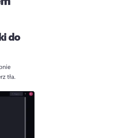
em
ki do
pnie 
z tła. 