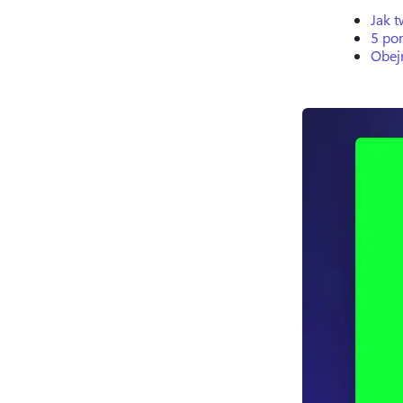
Jak 
5 po
Obej