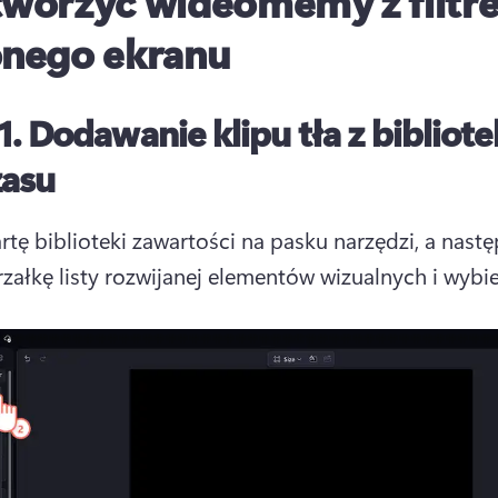
tworzyć wideomemy z filtr
onego ekranu
1.
Dodawanie klipu tła z bibliote
zasu
artę biblioteki zawartości na pasku narzędzi, a nastę
trzałkę listy rozwijanej elementów wizualnych i wybier