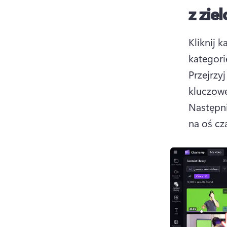
z zi
Kliknij k
Przejrzyj
Następni
na oś cz