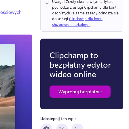
Uwaga!
 Zrzuty ekranu w tym artykule 
pochodzą z usługi Clipchamp dla kont 
nościowych
osobistych.
Te same zasady odnoszą się 
do usługi 
Clipchamp dla kont 
służbowych i szkolnych
. 
Clipchamp to
bezpłatny edytor
wideo online
Wypróbuj bezpłatnie
Udostępnij ten wpis