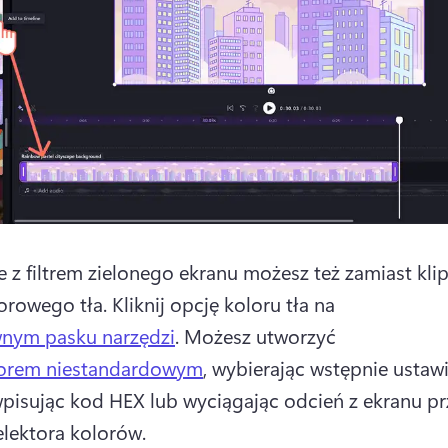
z filtrem zielonego ekranu możesz też zamiast klip
orowego tła. 
Kliknij opcję koloru tła na 
wnym pasku narzędzi
. 
Możesz utworzyć 
olorem niestandardowym
, wybierając wstępnie ustawi
wpisując kod HEX lub wyciągając odcień z ekranu prz
elektora kolorów. 