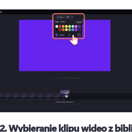
2.
Wybieranie klipu wideo z bibl