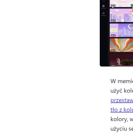
W memie 
użyć kol
przesta
tło z k
kolory, 
użyciu s