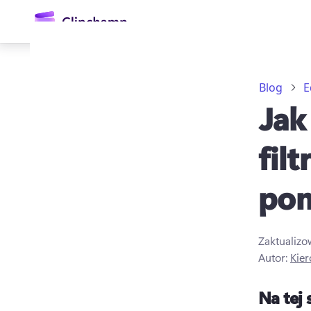
zawartości
głównej
Blog
E
Jak
fil
pom
Zaloguj się
Wypróbuj bezpłatnie
Zaktualiz
Autor:
Kier
Na tej 