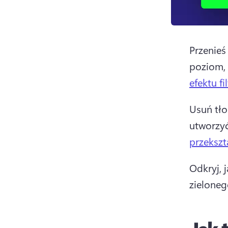
Przenieś
poziom,
efektu f
Usuń tło
utworzyć
przekszt
Odkryj, 
zieloneg