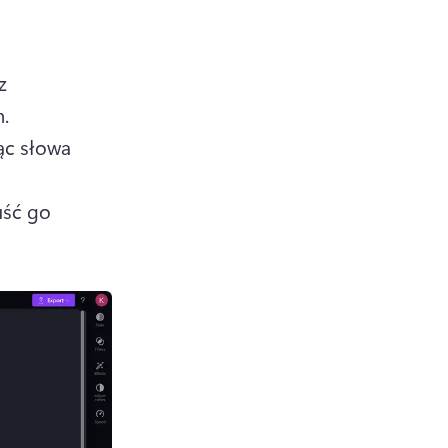
 
kategorię filmów z rozwijanego menu elementów wizualnych. 
ąc słowa 
ść go 