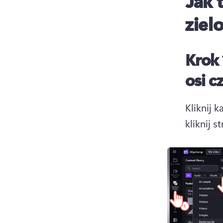
Jak 
ziel
Krok 
osi c
Kliknij k
kliknij s