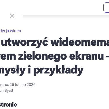
dycja wideo
 utworzyć wideomema
trem zielonego ekranu
ysły i przykłady
owano:
26 lutego 2026
on Byatt
stronie