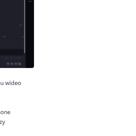
u wideo 
one 
y 